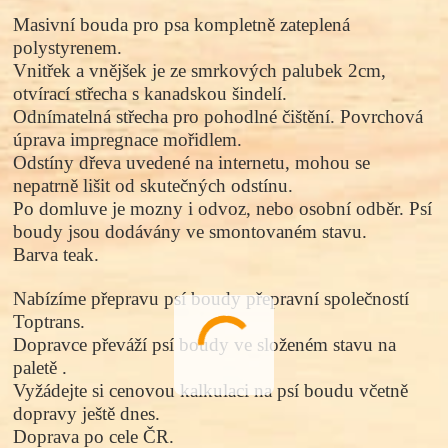
Masivní bouda pro psa kompletně zateplená
polystyrenem.
Vnitřek a vnějšek je ze smrkových palubek 2cm,
otvírací střecha s kanadskou šindelí.
Odnímatelná střecha pro pohodlné čištění. Povrchová
úprava impregnace mořidlem.
Odstíny dřeva uvedené na internetu, mohou se
nepatrně lišit od skutečných odstínu.
Po domluve je mozny i odvoz, nebo osobní odběr. Psí
boudy jsou dodávány ve smontovaném stavu.
Barva teak.
Nabízíme přepravu psí boudy přepravní společností
Toptrans.
Dopravce převáží psí boudy ve složeném stavu na
paletě .
Vyžádejte si cenovou kalkulaci na psí boudu včetně
dopravy ještě dnes.
Doprava po cele ČR.