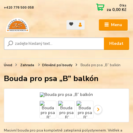
0
ks
+420 776 500 058
za
0,00 Kč
Menu
Hledat
Úvod
Zahrada
Dřevěné psí boudy
Bouda pro psa „B” balkón
Bouda pro psa „B” balkón
Masivní bouda pro psa kompletně zateplená polystyrenem. Vnitřek a