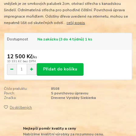
vnějšek je ze smrkových palubek 2cm, otvírací střecha s kanadskou
šindelí. Odnímatelná střecha pro pohodlné čištění. Povrchová úprava
impregnace mořidlem. Odstíny dřeva uvedené na internetu, mohou se
nepatrně lišit od skutečných odstí...
celý popis
Dostupnost
Na zakázku (3 do 4 týdnů) 1 ks
12 500 Kč
/
ks
10 331 Kč
bez DPH
Přidat do košíku
Číslo produktu:
8508
Povrch:
S povrchovou úpravou
Značka:
Drevene Vyrobky Siekierka
Do oblíbených
Nejlepší poměr kvality a ceny
Nabízíme kvalitní výrobky za rozumnou cenu.