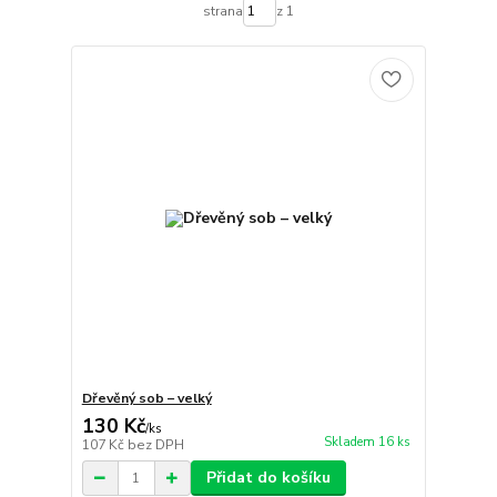
strana
z 1
Dřevěný sob – velký
130 Kč
/
ks
Skladem 16 ks
107 Kč
bez DPH
Přidat do košíku