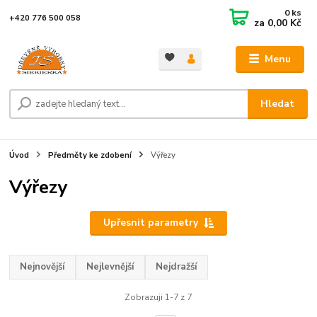
0
ks
+420 776 500 058
za
0,00 Kč
Menu
Hledat
Úvod
Předměty ke zdobení
Výřezy
Výřezy
Upřesnit parametry
Nejnovější
Nejlevnější
Nejdražší
Zobrazuji 1-7 z 7