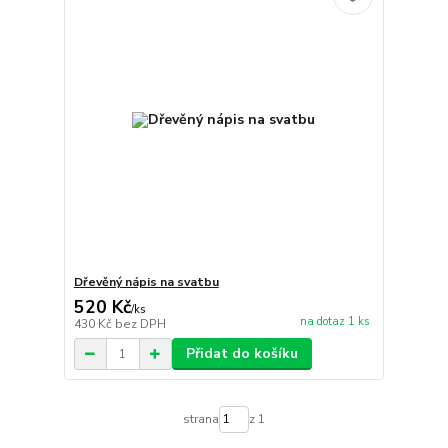
Dřevěný nápis na svatbu
520 Kč
/
ks
na dotaz 1 ks
430 Kč
bez DPH
Přidat do košíku
strana
z 1