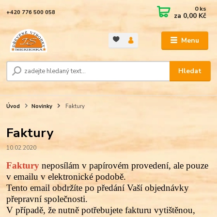
0
ks
+420 776 500 058
za
0,00 Kč
Menu
Hledat
Úvod
Novinky
Faktury
Faktury
10.02.2020
Faktury
neposílám v papírovém provedení, ale pouze
v emailu v elektronické podobě.
Tento email obdržíte po předání Vaší objednávky
přepravní společnosti.
V případě, že nutně potřebujete fakturu vytištěnou,