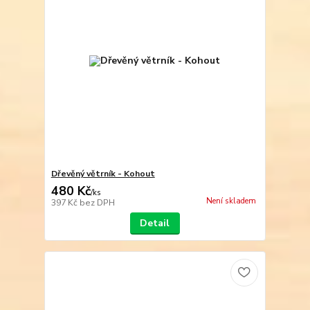
Dřevěný větrník - Kohout
480 Kč
/
ks
Není skladem
397 Kč
bez DPH
Detail