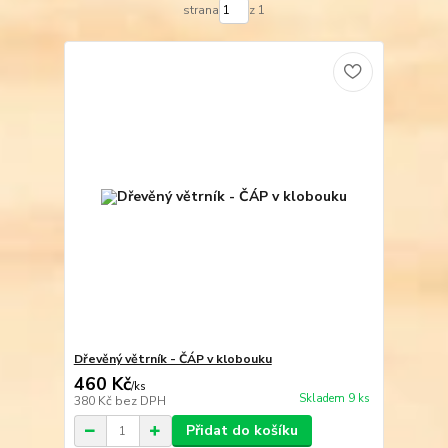
strana
z 1
Dřevěný větrník - ČÁP v klobouku
460 Kč
/
ks
Skladem 9 ks
380 Kč
bez DPH
Přidat do košíku