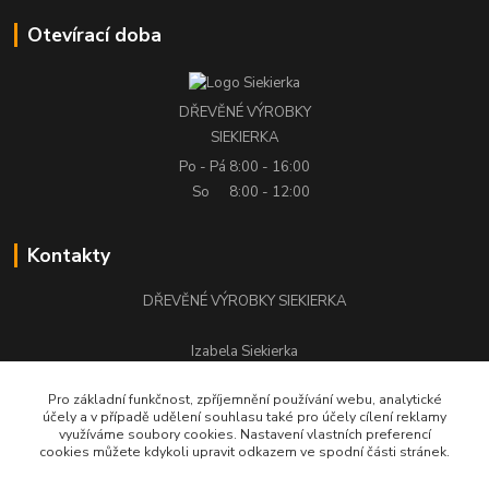
Otevírací doba
DŘEVĚNÉ VÝROBKY
SIEKIERKA
Po - Pá
8:00 - 16:00
So
8:00 - 12:00
Kontakty
DŘEVĚNÉ VÝROBKY SIEKIERKA
Izabela Siekierka
+420 776 500 058
Pro základní funkčnost, zpříjemnění používání webu, analytické
účely a v případě udělení souhlasu také pro účely cílení reklamy
stolarstwo.siekierka@seznam.cz
využíváme soubory cookies. Nastavení vlastních preferencí
cookies můžete kdykoli upravit odkazem ve spodní části stránek.