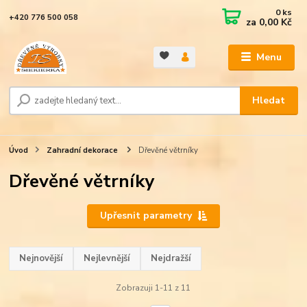
0
ks
+420 776 500 058
za
0,00 Kč
Menu
Hledat
Úvod
Zahradní dekorace
Dřevěné větrníky
Dřevěné větrníky
Upřesnit parametry
Nejnovější
Nejlevnější
Nejdražší
Zobrazuji 1-11 z 11