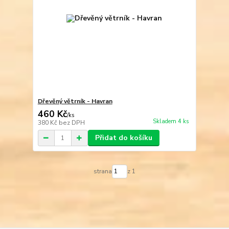
Dřevěný větrník - Havran
460 Kč
/
ks
Skladem 4 ks
380 Kč
bez DPH
Přidat do košíku
strana
z 1