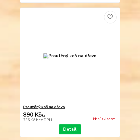
Proutěný koš na dřevo
890 Kč
/
ks
Není skladem
736 Kč
bez DPH
Detail