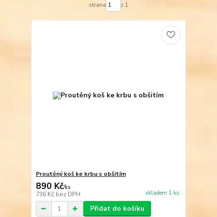
strana
z 1
Proutěný koš ke krbu s obšitím
890 Kč
/
ks
skladem 1 ks
736 Kč
bez DPH
Přidat do košíku