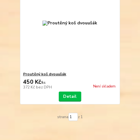
Proutěný koš dvouušák
450 Kč
/
ks
Není skladem
372 Kč
bez DPH
Detail
strana
z 1