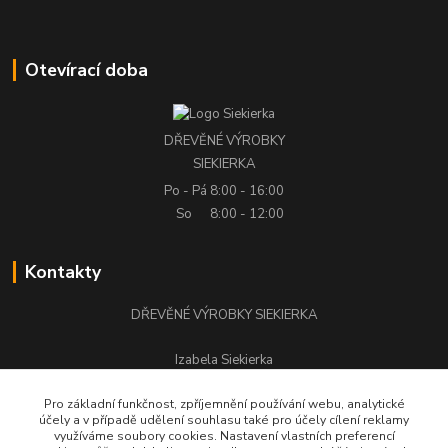
Otevírací doba
DŘEVĚNÉ VÝROBKY
SIEKIERKA
Po - Pá
8:00 - 16:00
So
8:00 - 12:00
Kontakty
DŘEVĚNÉ VÝROBKY SIEKIERKA
Izabela Siekierka
+420 776 500 058
Pro základní funkčnost, zpříjemnění používání webu, analytické
účely a v případě udělení souhlasu také pro účely cílení reklamy
stolarstwo.siekierka@seznam.cz
využíváme soubory cookies. Nastavení vlastních preferencí