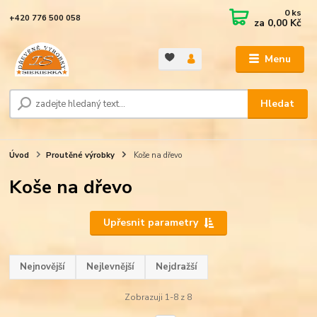
0
ks
+420 776 500 058
za
0,00 Kč
Menu
Hledat
Úvod
Proutěné výrobky
Koše na dřevo
Koše na dřevo
Upřesnit parametry
Nejnovější
Nejlevnější
Nejdražší
Zobrazuji 1-8 z 8