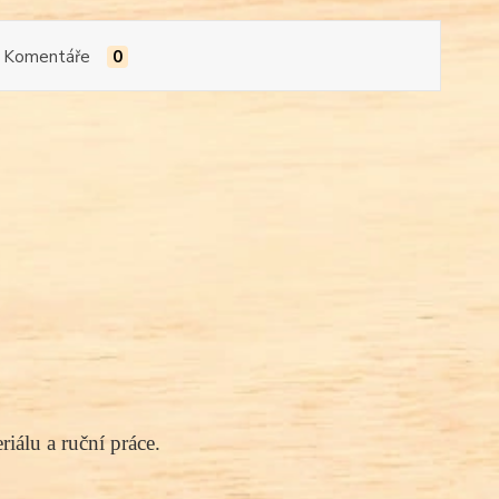
Komentáře
0
iálu a ruční práce.