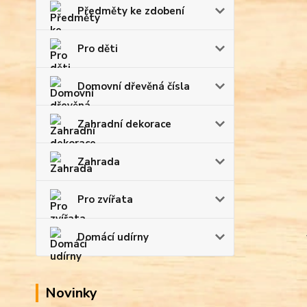
Předměty ke zdobení
Pro děti
Domovní dřevěná čísla
Zahradní dekorace
Zahrada
Pro zvířata
Domácí udírny
Novinky