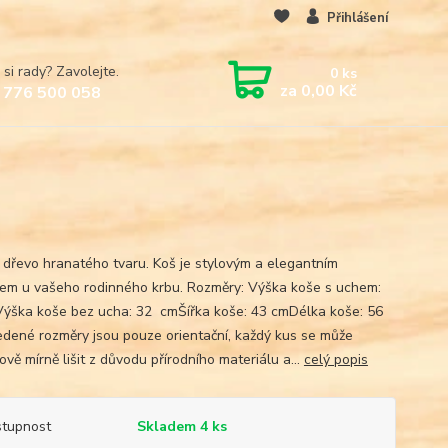
Přihlášení
 si rady? Zavolejte.
0
ks
za
0,00 Kč
 776 500 058
 dřevo hranatého tvaru. Koš je stylovým a elegantním
em u vašeho rodinného krbu. Rozměry: Výška koše s uchem:
ýška koše bez ucha: 32 cmŠířka koše: 43 cmDélka koše: 56
dené rozměry jsou pouze orientační, každý kus se může
vě mírně lišit z důvodu přírodního materiálu a...
celý popis
tupnost
Skladem 4 ks