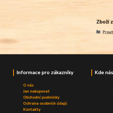
Zboží 
Prout
Informace pro zákazníky
Kde nás
O nás
Jan nakupovat
Obchodní podmínky
Ochrana osobních údajů
Kontakty