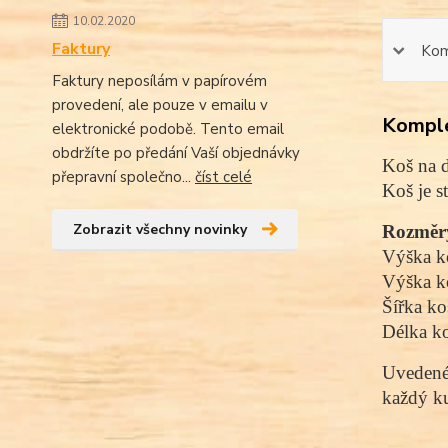
10.02.2020
Faktury
Kom
Faktury neposílám v papírovém
provedení, ale pouze v emailu v
Komple
elektronické podobě. Tento email
obdržíte po předání Vaší objednávky
Koš na d
přepravní společno...
číst celé
Koš je 
Zobrazit všechny novinky
Rozměr
Výška k
Výška k
Šířka ko
Délka k
Uvedené 
každý ku