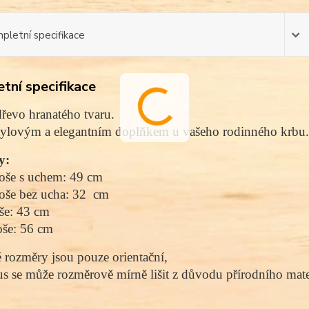
pletní specifikace
tní specifikace
řevo hranatého tvaru.
stylovým a elegantním doplňkem u vašeho rodinného krbu.
y: 
oše s uchem: 49 cm
oše bez ucha: 32  cm
še: 43 cm
oše: 56 cm
rozměry jsou pouze orientační, 
s se může rozměrově mírně lišit z důvodu přírodního mater