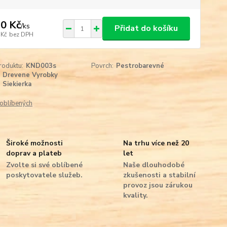
0 Kč
/
ks
Přidat do košíku
 Kč
bez DPH
roduktu:
KND003s
Povrch:
Pestrobarevné
Drevene Vyrobky
Siekierka
oblíbených
Široké možnosti
Na trhu více než 20
doprav a plateb
let
Zvolte si své oblíbené
Naše dlouhodobé
poskytovatele služeb.
zkušenosti a stabilní
provoz jsou zárukou
kvality.