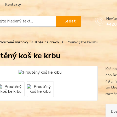
Kontakty
Nevíte
Hledat
+420
Proutěné výrobky
Koše na dřevo
Proutěný koš ke krbu
těný koš ke krbu
Koš na
doplňk
49 cmV
cm Uve
rozměro
Dos