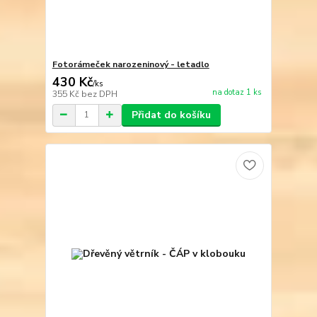
Fotorámeček narozeninový - letadlo
430 Kč
/
ks
na dotaz 1 ks
355 Kč
bez DPH
Přidat do košíku