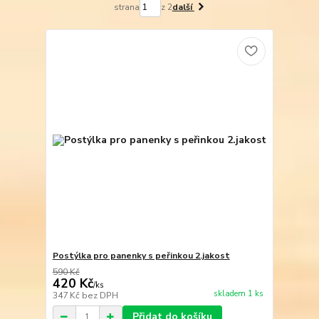
strana
z 2
další
Postýlka pro panenky s peřinkou 2.jakost
590 Kč
420 Kč
/
ks
skladem 1 ks
347 Kč
bez DPH
Přidat do košíku