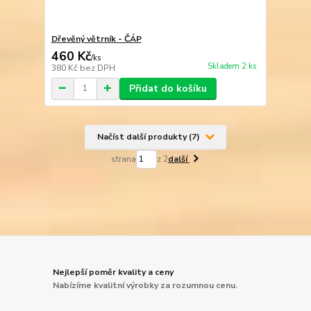
Dřevěný větrník - ČÁP
460 Kč
/
ks
Skladem 2 ks
380 Kč
bez DPH
Přidat do košíku
Načíst další produkty (7)
strana
z 2
další
Nejlepší poměr kvality a ceny
Nabízíme kvalitní výrobky za rozumnou cenu.