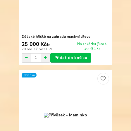
Dětské hřiště na zahradu masivní dřevo
25 000 Kč
Na zakázku (3 do 4
/
ks
týdnů) 1 ks
20 661 Kč
bez DPH
Přidat do košíku
Novinka