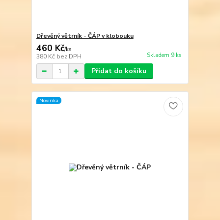
Dřevěný větrník - ČÁP v klobouku
460 Kč
/
ks
Skladem 9 ks
380 Kč
bez DPH
Přidat do košíku
Novinka