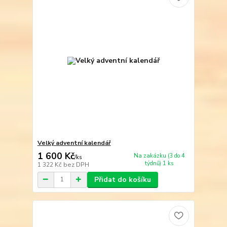
Velký adventní kalendář
1 600 Kč
Na zakázku (3 do 4
/
ks
týdnů) 1 ks
1 322 Kč
bez DPH
Přidat do košíku