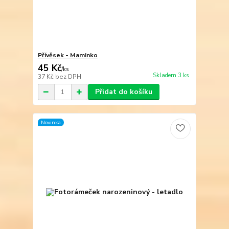
Přívěsek - Maminko
45 Kč
/
ks
Skladem 3 ks
37 Kč
bez DPH
Přidat do košíku
Novinka