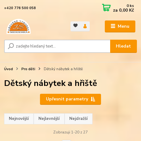
0
ks
+420 776 500 058
za
0,00 Kč
Menu
Hledat
Úvod
Pro děti
Dětský nábytek a hřiště
Dětský nábytek a hřiště
Upřesnit parametry
Nejnovější
Nejlevnější
Nejdražší
Zobrazuji 1-20 z 27