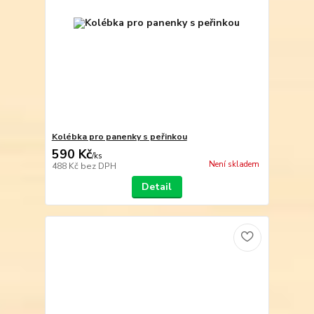
Kolébka pro panenky s peřinkou
590 Kč
/
ks
Není skladem
488 Kč
bez DPH
Detail