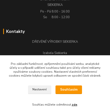
SIEKIERKA
Po - Pá
8:00 - 16:00
So
8:00 - 12:00
Kontakty
DŘEVĚNÉ VÝROBKY SIEKIERKA
Izabela Siekierka
+420 776 500 058
Pro základní funkčnost, zpříjemnění používání webu, analytické
účely a v případě udělení souhlasu také pro účely cílení reklamy
stolarstwo.siekierka@seznam.cz
využíváme soubory cookies. Nastavení vlastních preferencí
cookies můžete kdykoli upravit odkazem ve spodní části stránek.
Souhlasím
Nastavení
DŘEVĚNÉ VÝROBKY SIEKIERKA © Všechna práva vyhrazena.
Souhlas můžete odmítnout
zde
.
Vytvořeno na
Eshop-rychle.cz