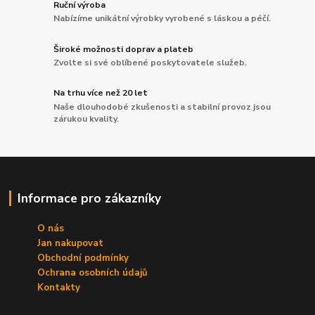
Ruční výroba
Nabízíme unikátní výrobky vyrobené s láskou a péčí.
Široké možnosti doprav a plateb
Zvolte si své oblíbené poskytovatele služeb.
Na trhu více než 20 let
Naše dlouhodobé zkušenosti a stabilní provoz jsou
zárukou kvality.
Informace pro zákazníky
O nás
Jan nakupovat
Obchodní podmínky
Ochrana osobních údajů
Kontakty