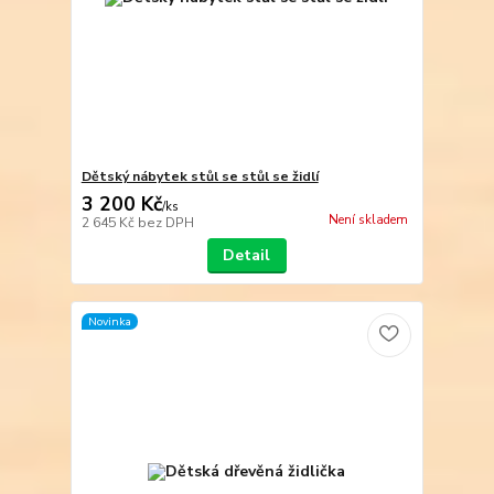
Dětský nábytek stůl se stůl se židlí
3 200 Kč
/
ks
Není skladem
2 645 Kč
bez DPH
Detail
Novinka