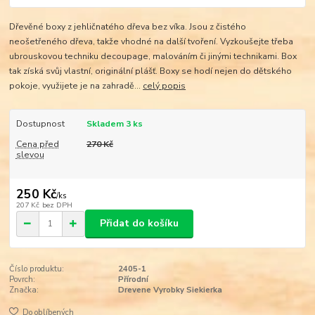
Dřevěné boxy z jehličnatého dřeva bez víka. Jsou z čistého
neošetřeného dřeva, takže vhodné na další tvoření. Vyzkoušejte třeba
ubrouskovou techniku decoupage, malováním či jinými technikami. Box
tak získá svůj vlastní, originální plášť. Boxy se hodí nejen do dětského
pokoje, využijete je na zahradě...
celý popis
Dostupnost
Skladem 3 ks
Cena před
270 Kč
slevou
250 Kč
/
ks
207 Kč
bez DPH
Přidat do košíku
Číslo produktu:
2405-1
Povrch:
Přírodní
Značka:
Drevene Vyrobky Siekierka
Do oblíbených