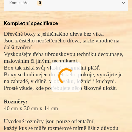
Komentáře
0
Kompletní specifikace
Dřevěné boxy z jehličnatého dřeva bez víka.
Jsou z čistého neošetřeného dřeva, takže vhodné na
další tvoření.
Vyzkoušejte třeba ubrouskovou techniku decoupage,
malováním či jinými technikami.
Box tak získá svůj vlastní, originální plášť.
Boxy se hodí nejen do dětského pokoje, využijete je
na zahradě, v dílně, v obýváku, ložnici i kuchyni.
Prostě všude, kde potřebujete něco šikovně uložit.
Rozměry:
40 cm x 30 cm x 14 cm
Uvedené rozměry jsou pouze orientační,
každý kus se může rozměrově mírně lišit z důvodu