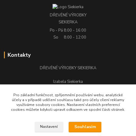
DŘEVĚNÉ VÝROBKY
SIEKIERKA
Po - Pá
8:00 - 16:00
So
8:00 - 12:00
Kontakty
DŘEVĚNÉ VÝROBKY SIEKIERKA
Izabela Siekierka
+420 776 500 058
Pro základní funkčnost, zpříjemnění používání webu, analytické
účely a v případě udělení souhlasu také pro účely cílení reklamy
stolarstwo.siekierka@seznam.cz
využíváme soubory cookies. Nastavení vlastních preferencí
cookies můžete kdykoli upravit odkazem ve spodní části stránek.
Souhlasím
Nastavení