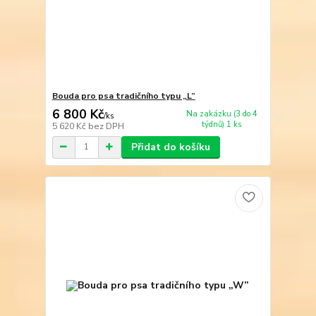
Bouda pro psa tradičního typu „L”
6 800 Kč
Na zakázku (3 do 4
/
ks
týdnů) 1 ks
5 620 Kč
bez DPH
Přidat do košíku