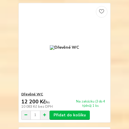
Dřevěné WC
12 200 Kč
Na zakázku (3 do 4
/
ks
týdnů) 1 ks
10 083 Kč
bez DPH
Přidat do košíku