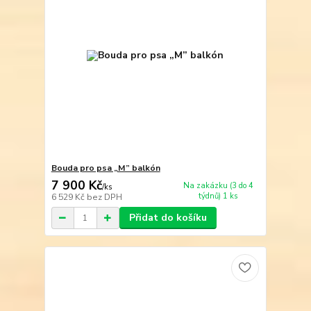
Bouda pro psa „M” balkón
7 900 Kč
Na zakázku (3 do 4
/
ks
týdnů) 1 ks
6 529 Kč
bez DPH
Přidat do košíku