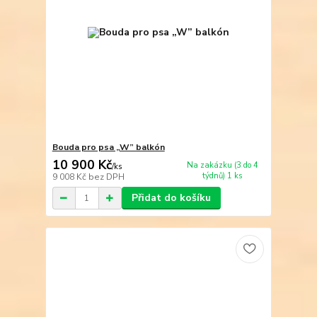
Bouda pro psa „W” balkón
10 900 Kč
Na zakázku (3 do 4
/
ks
týdnů) 1 ks
9 008 Kč
bez DPH
Přidat do košíku