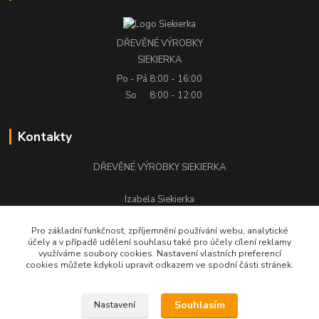
DŘEVĚNÉ VÝROBKY
SIEKIERKA
Po - Pá
8:00 - 16:00
So
8:00 - 12:00
Kontakty
DŘEVĚNÉ VÝROBKY SIEKIERKA
Izabela Siekierka
+420 776 500 058
Pro základní funkčnost, zpříjemnění používání webu, analytické
účely a v případě udělení souhlasu také pro účely cílení reklamy
stolarstwo.siekierka@seznam.cz
využíváme soubory cookies. Nastavení vlastních preferencí
cookies můžete kdykoli upravit odkazem ve spodní části stránek.
Souhlasím
Nastavení