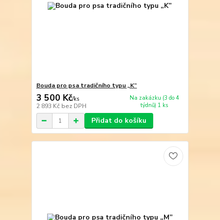
Bouda pro psa tradičního typu „K”
3 500 Kč
Na zakázku (3 do 4
/
ks
týdnů) 1 ks
2 893 Kč
bez DPH
Přidat do košíku