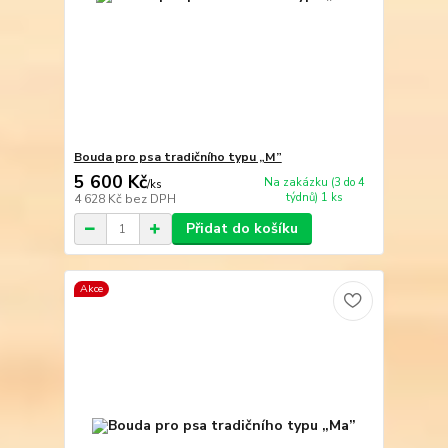
Bouda pro psa tradičního typu „M”
5 600 Kč
Na zakázku (3 do 4
/
ks
týdnů) 1 ks
4 628 Kč
bez DPH
Přidat do košíku
Akce