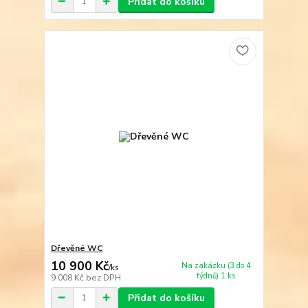
Přidat do košíku
Dřevěné WC
10 900 Kč
Na zakázku (3 do 4
/
ks
týdnů) 1 ks
9 008 Kč
bez DPH
Přidat do košíku