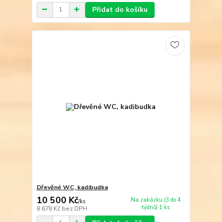
Přidat do košíku
Dřevěné WC, kadibudka
10 500 Kč
Na zakázku (3 do 4
/
ks
týdnů) 1 ks
8 678 Kč
bez DPH