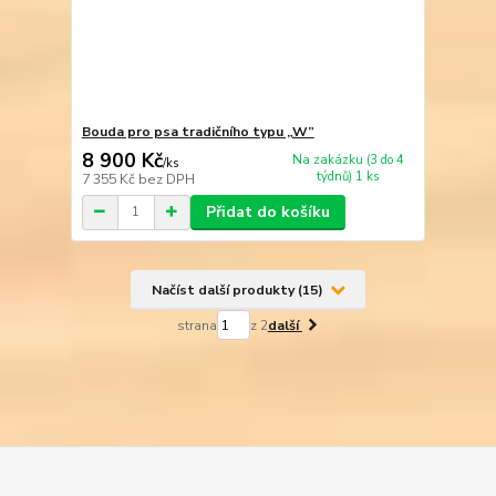
Bouda pro psa tradičního typu „W”
8 900 Kč
Na zakázku (3 do 4
/
ks
týdnů) 1 ks
7 355 Kč
bez DPH
Přidat do košíku
Načíst další produkty (15)
strana
z 2
další