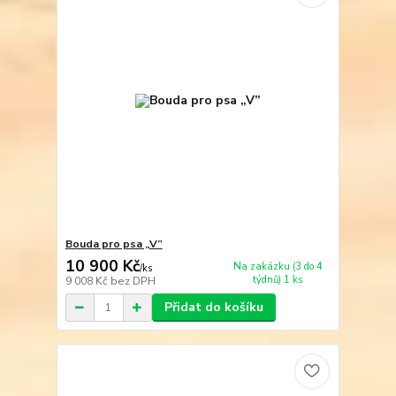
Bouda pro psa „V”
10 900 Kč
Na zakázku (3 do 4
/
ks
týdnů) 1 ks
9 008 Kč
bez DPH
Přidat do košíku