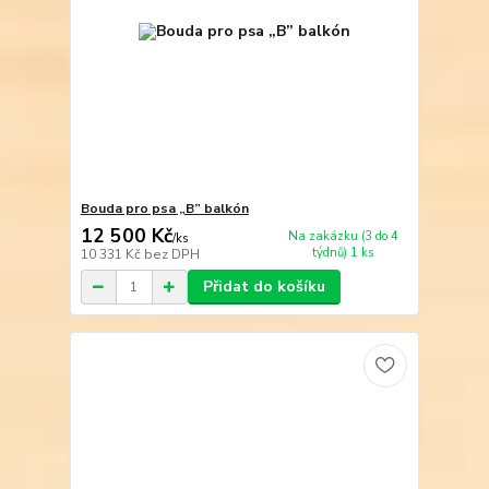
Bouda pro psa „B” balkón
12 500 Kč
Na zakázku (3 do 4
/
ks
týdnů) 1 ks
10 331 Kč
bez DPH
Přidat do košíku