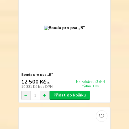
Bouda pro psa „B”
12 500 Kč
Na zakázku (3 do 4
/
ks
týdnů) 1 ks
10 331 Kč
bez DPH
Přidat do košíku