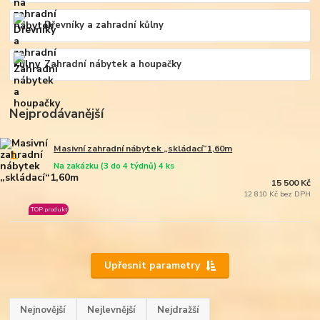
Dřevníky a zahradní kůlny
Zahradní nábytek a houpačky
Nejprodávanější
Masivní zahradní nábytek „skládací“1,60m
1.
Na zakázku (3 do 4 týdnů) 4 ks
15 500 Kč
12 810 Kč bez DPH
TOP produkt
Upřesnit parametry
Nejnovější
Nejlevnější
Nejdražší