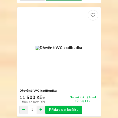
Dřevěné WC kadibudka
11 500 Kč
Na zakázku (3 do 4
/
ks
týdnů) 1 ks
9 504 Kč
bez DPH
Přidat do košíku