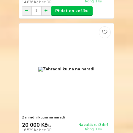
týdnů) 1 ks
14 876 Kč
bez DPH
Přidat do košíku
Zahradni kulna na naradi
20 000 Kč
Na zakázku (3 do 4
/
ks
týdnů) 1 ks
16 529 Kč
bez DPH