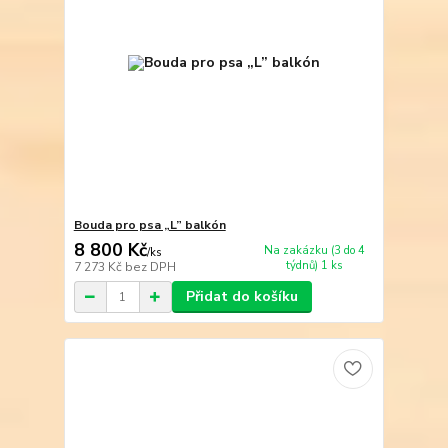
Bouda pro psa „L” balkón
8 800 Kč
Na zakázku (3 do 4
/
ks
týdnů) 1 ks
7 273 Kč
bez DPH
Přidat do košíku