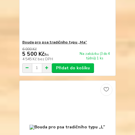
Bouda pro psa tradičního typu „Ma”
6 000 Kč
5 500 Kč
Na zakázku (3 do 4
/
ks
týdnů) 1 ks
4 545 Kč
bez DPH
Přidat do košíku