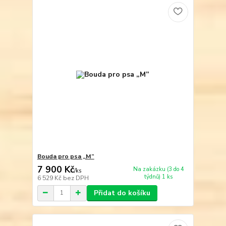
Bouda pro psa „M”
7 900 Kč
Na zakázku (3 do 4
/
ks
týdnů) 1 ks
6 529 Kč
bez DPH
Přidat do košíku