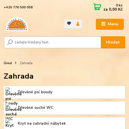
0
ks
+420 776 500 058
za
0,00 Kč
Menu
Hledat
Úvod
Zahrada
Zahrada
Dřevěné psí boudy
Dřevěné suché WC
Kryt na zahradní nábytek