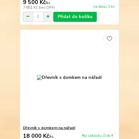
9 500 Kč
/
ks
na dotaz 1 ks
7 851 Kč
bez DPH
Přidat do košíku
Dřevník s domkem na nářadí
18 000 Kč
Na zakázku (3 do 4
/
ks