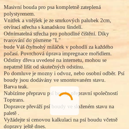
Masivní bouda pro psa kompletně zateplená
polystyrenem.
Vnitřek a vnějšek je ze smrkových palubek 2cm,
otvírací střecha s kanadskou šindelí.
Odnímatelná střecha pro pohodlné čištění. Díky
tvarování do písmene "L"
bude Váš čtyřnohý miláček v pohodlí za každého
počasí. Povrchová úprava impregnace mořidlem.
Odstíny dřeva uvedené na internetu, mohou se
nepatrně lišit od skutečných odstínu.
Po domluve je mozny i odvoz, nebo osobní odběr. Psí
boudy jsou dodávány ve smontovaném stavu.
Barva teak.
Nabízíme přepravu psí boudy přepravní společností
Toptrans.
Dopravce převáží psí boudy ve složeném stavu na
paletě .
Vyžádejte si cenovou kalkulaci na psí boudu včetně
dopravy ještě dnes.