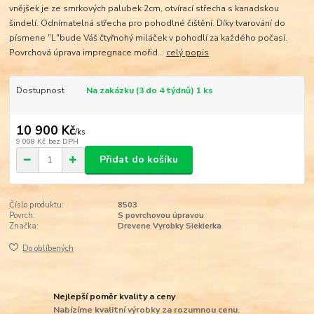
vnějšek je ze smrkových palubek 2cm, otvírací střecha s kanadskou
šindelí. Odnímatelná střecha pro pohodlné čištění. Díky tvarování do
písmene "L"bude Váš čtyřnohý miláček v pohodlí za každého počasí.
Povrchová úprava impregnace mořid...
celý popis
Dostupnost
Na zakázku (3 do 4 týdnů) 1 ks
10 900 Kč
/
ks
9 008 Kč
bez DPH
Přidat do košíku
Číslo produktu:
8503
Povrch:
S povrchovou úpravou
Značka:
Drevene Vyrobky Siekierka
Do oblíbených
Nejlepší poměr kvality a ceny
Nabízíme kvalitní výrobky za rozumnou cenu.