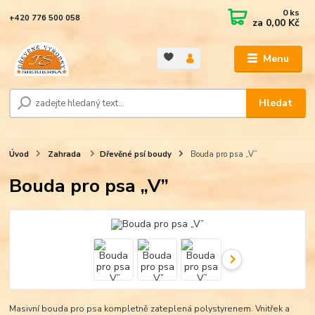
0
ks
+420 776 500 058
za
0,00 Kč
Menu
Hledat
Úvod
Zahrada
Dřevěné psí boudy
Bouda pro psa „V”
Bouda pro psa „V”
Masivní bouda pro psa kompletně zateplená polystyrenem. Vnitřek a