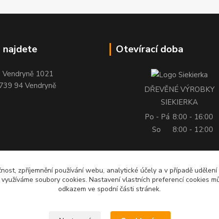
 najdete
Otevírací doba
Vendryně 1021
739 94 Vendryně
DŘEVĚNÉ VÝROBKY
SIEKIERKA
Po - Pá
8:00 - 16:00
So
8:00 - 12:00
čnost, zpříjemnění používání webu, analytické účely a v případě udělení
y využíváme soubory cookies. Nastavení vlastních preferencí cookies mů
odkazem ve spodní části stránek.