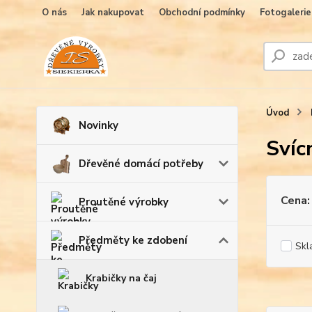
O nás
Jak nakupovat
Obchodní podmínky
Fotogalerie
Úvod
Novinky
Svíc
Dřevěné domácí potřeby
Cena:
Proutěné výrobky
Předměty ke zdobení
Skl
Krabičky na čaj