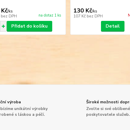
 Kč
130 Kč
/
ks
/
ks
na dotaz 1 ks
N
č
bez DPH
107 Kč
bez DPH
Přidat do košíku
Detail
ční výroba
Široké možnosti dopr
bízíme unikátní výrobky
Zvolte si své oblíben
robené s láskou a péčí.
poskytovatele služeb