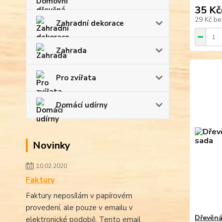
35 Kč
29 Kč
be
Zahradní dekorace
Zahrada
Pro zvířata
Domácí udírny
Novinky
10.02.2020
Faktury
Faktury neposílám v papírovém
provedení, ale pouze v emailu v
Dřevěná
elektronické podobě. Tento email