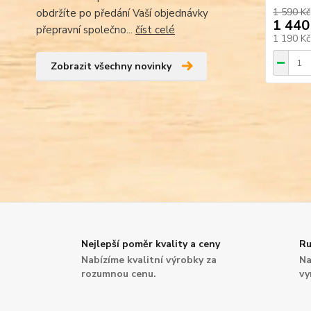
1 590 Kč
obdržíte po předání Vaší objednávky
1 440
přepravní společno...
číst celé
1 190 K
Zobrazit všechny novinky
Nejlepší poměr kvality a ceny
Ru
Nabízíme kvalitní výrobky za
Na
rozumnou cenu.
vy