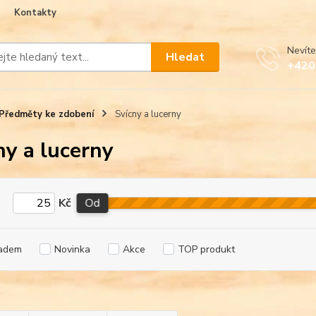
Kontakty
Nevíte
Hledat
+420
Předměty ke zdobení
Svícny a lucerny
ny a lucerny
Kč
Od
adem
Novinka
Akce
TOP produkt