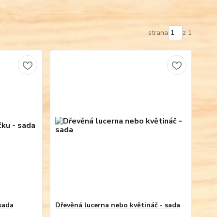
strana
z 1
 sada
Dřevěná lucerna nebo květináč - sada