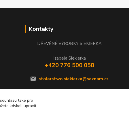
Kontakty
DŘEVĚNÉ VÝROBKY SIEKIERKA
Izabela Siekierka
+420 776 500 058
stolarstwo.siekierka@seznam.cz
 souhlasu také pro
žete kdykoli upravit