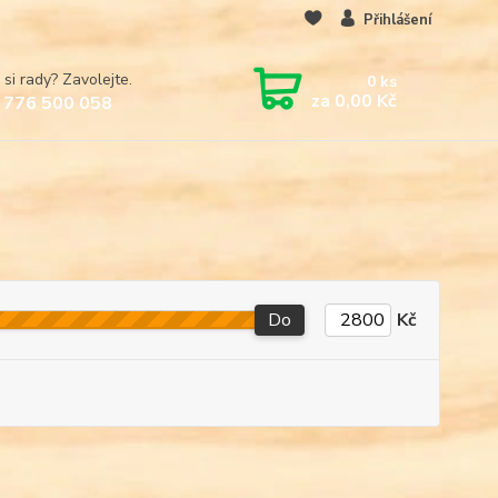
Přihlášení
 si rady? Zavolejte.
0
ks
za
0,00 Kč
 776 500 058
Do
Kč