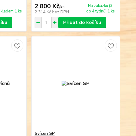
2 800 Kč
Na zakázku (3
/
ks
skladem 1 ks
do 4 týdnů) 1 ks
2 314 Kč
bez DPH
šíku
Přidat do košíku
Svícen SP