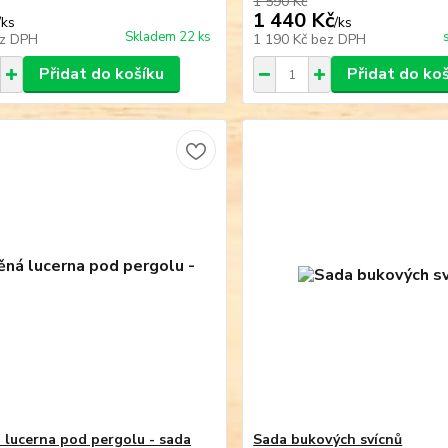
1 590 Kč
1 440 Kč
/
ks
/
ks
Skladem 22 ks
z DPH
1 190 Kč
bez DPH
Přidat do košíku
Přidat do ko
 lucerna pod pergolu - sada
Sada bukových svícnů