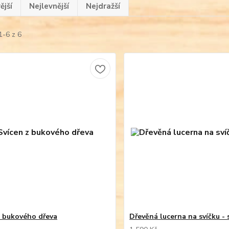
ější
Nejlevnější
Nejdražší
1-6 z 6
z bukového dřeva
Dřevěná lucerna na svíčku -