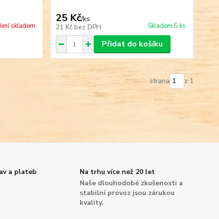
25 Kč
/
ks
ení skladem
Skladem 5 ks
21 Kč
bez DPH
Přidat do košíku
strana
z 1
av a plateb
Na trhu více než 20 let
é
Naše dlouhodobé zkušenosti a
.
stabilní provoz jsou zárukou
kvality.