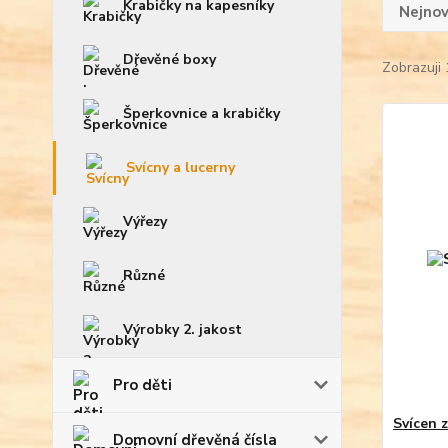
Krabičky na kapesníky
Nejnov
Dřevěné boxy
Zobrazuji 
Šperkovnice a krabičky
Svícny a lucerny
Výřezy
Různé
Výrobky 2. jakost
Pro děti
Svícen 
Domovní dřevěná čísla