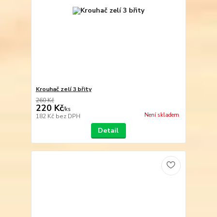
Krouhač zelí 3 břity
260 Kč
220 Kč
/
ks
Není skladem
182 Kč
bez DPH
Detail