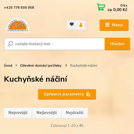
0
ks
+420 776 500 058
za
0,00 Kč
Menu
Hledat
Úvod
Dřevěné domácí potřeby
Kuchyňské náčiní
Kuchyňské náčiní
Upřesnit parametry
Nejnovější
Nejlevnější
Nejdražší
Zobrazuji 1-20 z 45