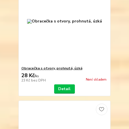
Obracečka s otvory, prohnutá, úzká
28 Kč
/
ks
Není skladem
23 Kč
bez DPH
Detail