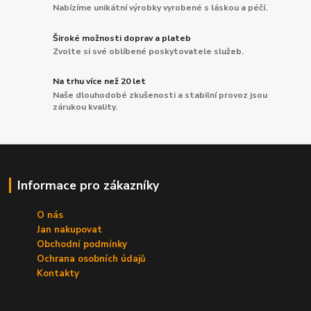
Nabízíme unikátní výrobky vyrobené s láskou a péčí.
Široké možnosti doprav a plateb
Zvolte si své oblíbené poskytovatele služeb.
Na trhu více než 20 let
Naše dlouhodobé zkušenosti a stabilní provoz jsou
zárukou kvality.
Informace pro zákazníky
O nás
Jan nakupovat
Obchodní podmínky
Ochrana osobních údajů
Kontakty