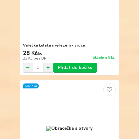
Vařečka kulatá s výřezem - srdce
28 Kč
/
ks
Skladem 9 ks
23 Kč
bez DPH
Přidat do košíku
Novinka