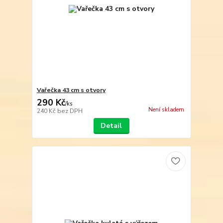
Vařečka 43 cm s otvory
290 Kč
/
ks
Není skladem
240 Kč
bez DPH
Detail