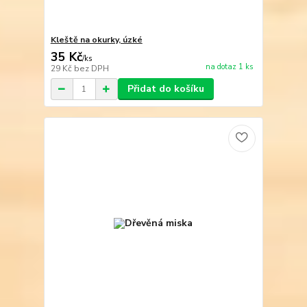
Kleště na okurky, úzké
35 Kč
/
ks
na dotaz 1 ks
29 Kč
bez DPH
Přidat do košíku