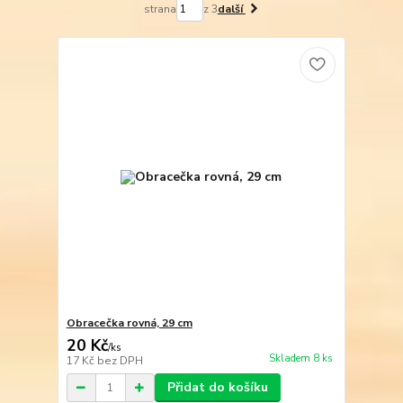
strana
z 3
další
Obracečka rovná, 29 cm
20 Kč
/
ks
Skladem 8 ks
17 Kč
bez DPH
Přidat do košíku