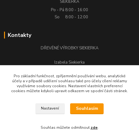
SIEKIERKA
Po - Pá
8:00 - 16:00
So
8:00 - 12:00
Kontakty
DŘEVĚNÉ VÝROBKY SIEKIERKA
Izabela Siekierka
+420 776 500 058
Pro základní funkčnost, zpříjemnění používání webu, analytické
účely a v případě udělení souhlasu také pro účely cílení reklamy
stolarstwo.siekierka@seznam.cz
využíváme soubory cookies. Nastavení vlastních preferencí
cookies můžete kdykoli upravit odkazem ve spodní části stránek.
Souhlasím
Nastavení
DŘEVĚNÉ VÝROBKY SIEKIERKA © Všechna práva vyhrazena.
Souhlas můžete odmítnout
zde
.
Vytvořeno na
Eshop-rychle.cz