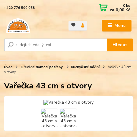
0
ks
+420 776 500 058
za
0,00 Kč
Menu
Hledat
Úvod
Dřevěné domácí potřeby
Kuchyňské náčiní
Vařečka 43 cm
s otvory
Vařečka 43 cm s otvory