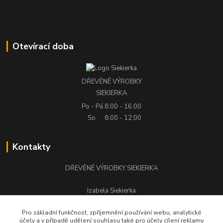
Otevírací doba
DŘEVĚNÉ VÝROBKY
SIEKIERKA
Po - Pá
8:00 - 16:00
So
8:00 - 12:00
Kontakty
DŘEVĚNÉ VÝROBKY SIEKIERKA
Izabela Siekierka
+420 776 500 058
Pro základní funkčnost, zpříjemnění používání webu, analytické
účely a v případě udělení souhlasu také pro účely cílení reklamy
stolarstwo.siekierka@seznam.cz