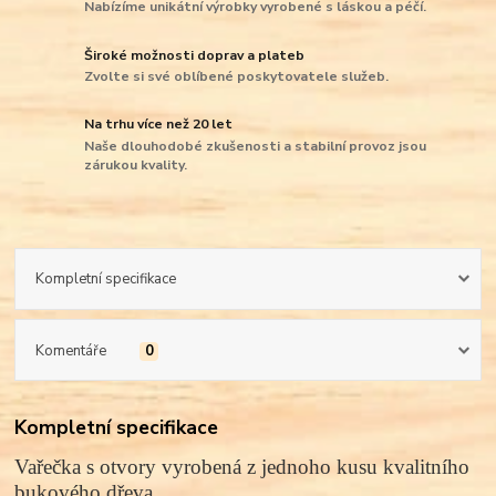
Nabízíme unikátní výrobky vyrobené s láskou a péčí.
Široké možnosti doprav a plateb
Zvolte si své oblíbené poskytovatele služeb.
Na trhu více než 20 let
Naše dlouhodobé zkušenosti a stabilní provoz jsou
zárukou kvality.
Kompletní specifikace
Komentáře
0
Kompletní specifikace
Vařečka s otvory vyrobená z jednoho kusu kvalitního
bukového dřeva.