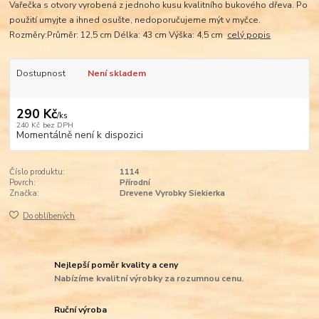
Vařečka s otvory vyrobená z jednoho kusu kvalitního bukového dřeva. Po
použití umyjte a ihned osušte, nedoporučujeme mýt v myčce.
Rozměry:Průměr: 12,5 cm Délka: 43 cm Výška: 4,5 cm
celý popis
Dostupnost
Není skladem
290 Kč
/
ks
240 Kč
bez DPH
Momentálně není k dispozici
Číslo produktu:
1114
Povrch:
Přírodní
Značka:
Drevene Vyrobky Siekierka
Do oblíbených
Nejlepší poměr kvality a ceny
Nabízíme kvalitní výrobky za rozumnou cenu.
Ruční výroba