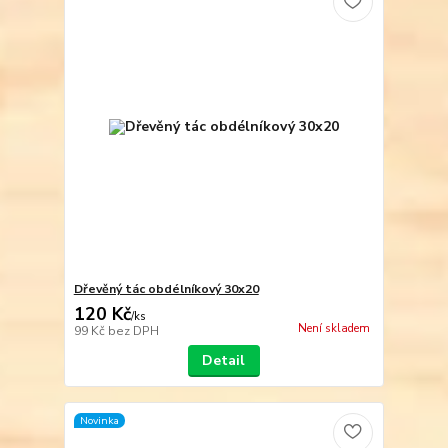
Dřevěný tác obdélníkový 30x20
120 Kč
/
ks
Není skladem
99 Kč
bez DPH
Detail
Novinka