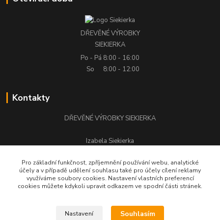
DŘEVĚNÉ VÝROBKY
SIEKIERKA
Po - Pá
8:00 - 16:00
So
8:00 - 12:00
Kontakty
DŘEVĚNÉ VÝROBKY SIEKIERKA
Izabela Siekierka
+420 776 500 058
Pro základní funkčnost, zpříjemnění používání webu, analytické
účely a v případě udělení souhlasu také pro účely cílení reklamy
stolarstwo.siekierka@seznam.cz
využíváme soubory cookies. Nastavení vlastních preferencí
cookies můžete kdykoli upravit odkazem ve spodní části stránek.
Souhlasím
Nastavení