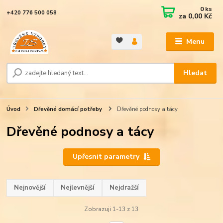
0
ks
+420 776 500 058
za
0,00 Kč
Menu
Hledat
Úvod
Dřevěné domácí potřeby
Dřevěné podnosy a tácy
Dřevěné podnosy a tácy
Upřesnit parametry
Nejnovější
Nejlevnější
Nejdražší
Zobrazuji 1-13 z 13