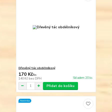
Dřevěný tác obdélníkový
170 Kč
/
ks
Skladem 20 ks
140 Kč
bez DPH
Přidat do košíku
Novinka