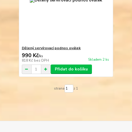
Dělený servírovací podnos oválek
990 Kč
/
ks
Skladem 2 ks
818 Kč
bez DPH
Přidat do košíku
strana
z 1