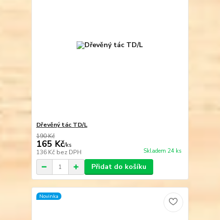
Dřevěný tác TD/L
190 Kč
165 Kč
/
ks
Skladem 24 ks
136 Kč
bez DPH
Přidat do košíku
Novinka