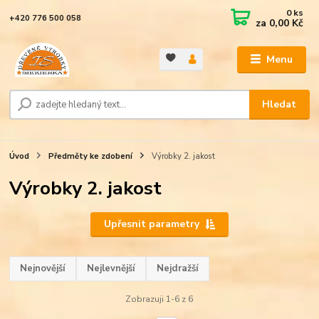
0
ks
+420 776 500 058
za
0,00 Kč
Menu
Hledat
Úvod
Předměty ke zdobení
Výrobky 2. jakost
Výrobky 2. jakost
Upřesnit parametry
Nejnovější
Nejlevnější
Nejdražší
Zobrazuji 1-6 z 6