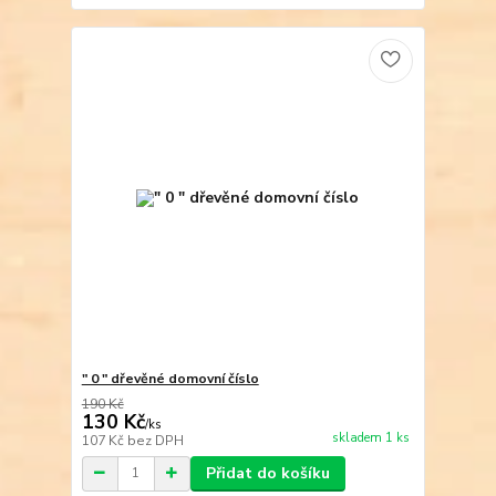
" 0 " dřevěné domovní číslo
190 Kč
130 Kč
/
ks
skladem 1 ks
107 Kč
bez DPH
Přidat do košíku