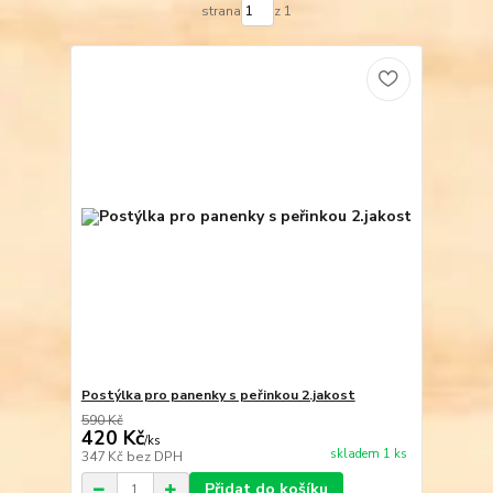
strana
z 1
Postýlka pro panenky s peřinkou 2.jakost
590 Kč
420 Kč
/
ks
skladem 1 ks
347 Kč
bez DPH
Přidat do košíku