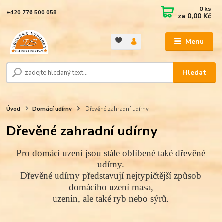
0
ks
+420 776 500 058
za
0,00 Kč
Menu
Hledat
Úvod
Domácí udírny
Dřevěné zahradní udírny
Dřevěné zahradní udírny
Pro domácí uzení jsou stále oblíbené také dřevěné
udírny
.
Dřevěné udírny představují nejtypičtější způsob
domácího uzení masa,
uzenin, ale také ryb nebo sýrů.