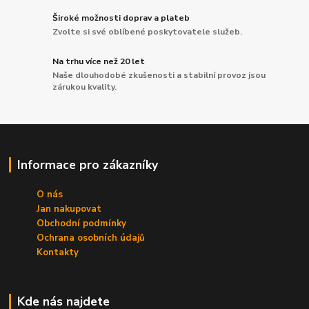
Široké možnosti doprav a plateb
Zvolte si své oblíbené poskytovatele služeb.
Na trhu více než 20 let
Naše dlouhodobé zkušenosti a stabilní provoz jsou
zárukou kvality.
Informace pro zákazníky
O nás
Jan nakupovat
Obchodní podmínky
Ochrana osobních údajů
Kontakty
Kde nás najdete