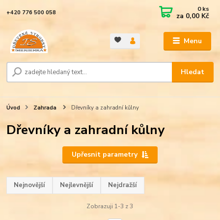
0
ks
+420 776 500 058
za
0,00 Kč
Menu
Hledat
Úvod
Zahrada
Dřevníky a zahradní kůlny
Dřevníky a zahradní kůlny
Upřesnit parametry
Nejnovější
Nejlevnější
Nejdražší
Zobrazuji 1-3 z 3