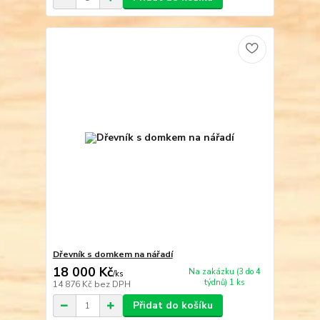
Dřevník s domkem na nářadí
18 000 Kč
Na zakázku (3 do 4
/
ks
týdnů) 1 ks
14 876 Kč
bez DPH
Přidat do košíku