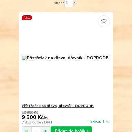
strana
z 1
Akce
Přístřešek na dřevo, dřevník - DOPRODEJ
10 900 Kč
9 500 Kč
/
ks
na dotaz 1 ks
7 851 Kč
bez DPH
Přidat do košíku