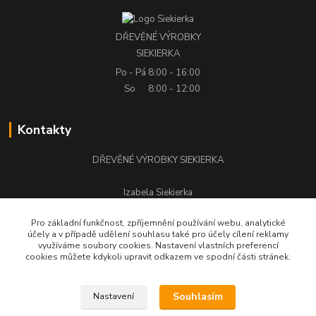
DŘEVĚNÉ VÝROBKY
SIEKIERKA
Po - Pá
8:00 - 16:00
So
8:00 - 12:00
Kontakty
DŘEVĚNÉ VÝROBKY SIEKIERKA
Izabela Siekierka
+420 776 500 058
Pro základní funkčnost, zpříjemnění používání webu, analytické
účely a v případě udělení souhlasu také pro účely cílení reklamy
stolarstwo.siekierka@seznam.cz
využíváme soubory cookies. Nastavení vlastních preferencí
cookies můžete kdykoli upravit odkazem ve spodní části stránek.
Souhlasím
Nastavení