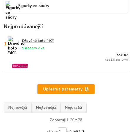
Figurky ze sádry
Nejprodávanější
Dřevěné kolo "40"
1.
Skladem 7 ks
550 Kč
455 Kč bez DPH
TOP produkt
Upřesnit parametry
Nejnovější
Nejlevnější
Nejdražší
Zobrazuji 1-20 z 76
strana
z 4
další