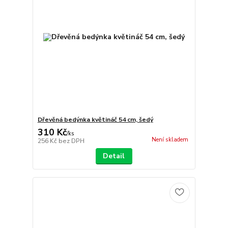
Dřevěná bedýnka květináč 54 cm, šedý
310 Kč
/
ks
Není skladem
256 Kč
bez DPH
Detail