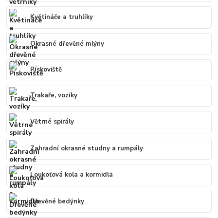
Květináče a truhlíky
Okrasné dřevěné mlýny
Pískoviště
Trakaře, vozíky
Větrné spirály
Zahradní okrasné studny a rumpály
Loukoťová kola a kormidla
Dřevěné bedýnky