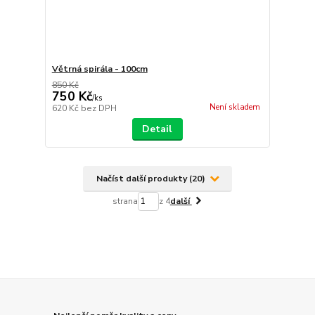
Větrná spirála - 100cm
850 Kč
750 Kč
/
ks
Není skladem
620 Kč
bez DPH
Detail
Načíst další produkty (20)
strana
z 4
další