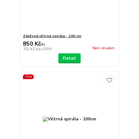
Závěsná větrná spirála - 100 cm
850 Kč
/
ks
Není skladem
702 Kč
bez DPH
Detail
Akce