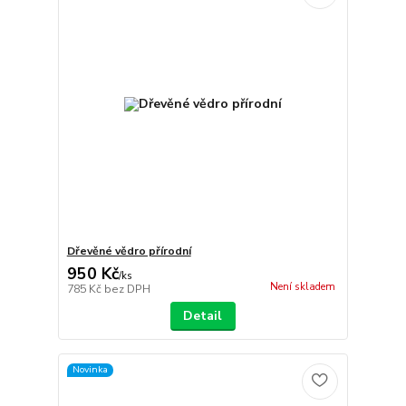
Dřevěné vědro přírodní
950 Kč
/
ks
Není skladem
785 Kč
bez DPH
Detail
Novinka