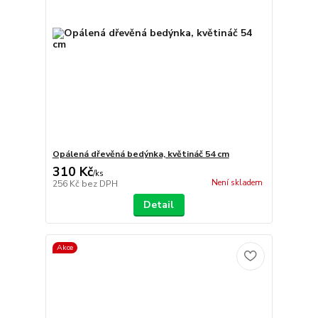
Opálená dřevěná bedýnka, květináč 54 cm
310 Kč
/
ks
Není skladem
256 Kč
bez DPH
Detail
Akce