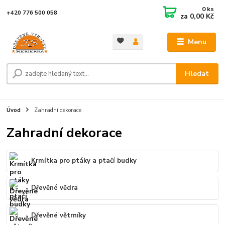
0
ks
+420 776 500 058
za
0,00 Kč
Menu
Hledat
Úvod
Zahradní dekorace
Zahradní dekorace
Krmítka pro ptáky a ptačí budky
Dřevěné vědra
Dřevěné větrníky