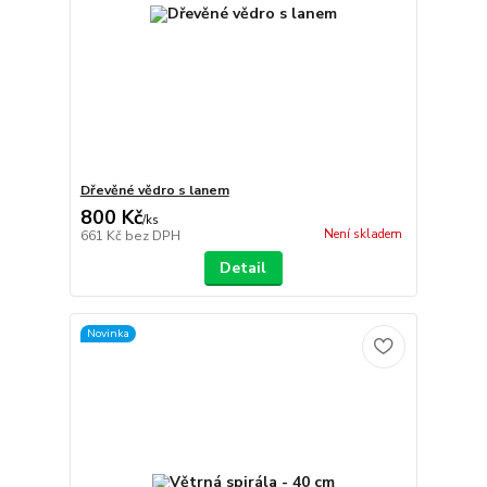
Dřevěné vědro s lanem
800 Kč
/
ks
Není skladem
661 Kč
bez DPH
Detail
Novinka