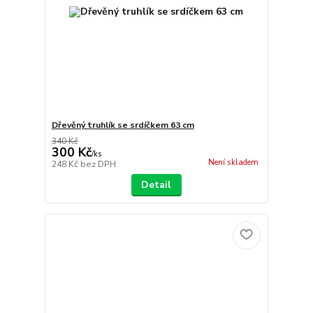
Dřevěný truhlík se srdíčkem 63 cm
340 Kč
300 Kč
/
ks
Není skladem
248 Kč
bez DPH
Detail