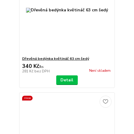
Dřevěná bedýnka květináč 63 cm šedý
340 Kč
/
ks
Není skladem
281 Kč
bez DPH
Detail
Akce