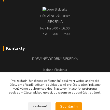
DŘEVĚNÉ VÝROBKY
SIEKIERKA
Po - Pá
8:00 - 16:00
So
8:00 - 12:00
Kontakty
DŘEVĚNÉ VÝROBKY SIEKIERKA
Izabela Siekierka
+420 776 500 058
Pro základní funkčnost, zpříjemnění používání webu, analytické
účely a v případě udělení souhlasu také pro účely cílení reklamy
stolarstwo.siekierka@seznam.cz
využíváme soubory cookies. Nastavení vlastních preferencí
cookies můžete kdykoli upravit odkazem ve spodní části stránek.
Souhlasím
Nastavení