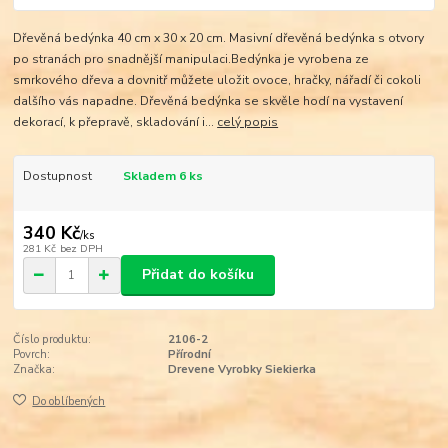
Dřevěná bedýnka 40 cm x 30 x 20 cm. Masivní dřevěná bedýnka s otvory
po stranách pro snadnější manipulaci.Bedýnka je vyrobena ze
smrkového dřeva a dovnitř můžete uložit ovoce, hračky, nářadí či cokoli
dalšího vás napadne. Dřevěná bedýnka se skvěle hodí na vystavení
dekorací, k přepravě, skladování i...
celý popis
Dostupnost
Skladem 6 ks
340 Kč
/
ks
281 Kč
bez DPH
Přidat do košíku
Číslo produktu:
2106-2
Povrch:
Přírodní
Značka:
Drevene Vyrobky Siekierka
Do oblíbených