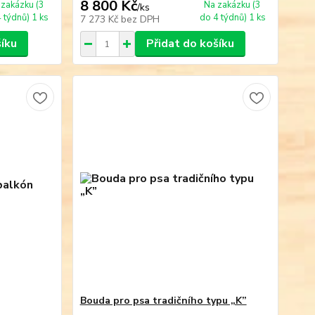
8 800 Kč
 zakázku (3
Na zakázku (3
/
ks
 týdnů) 1 ks
do 4 týdnů) 1 ks
7 273 Kč
bez DPH
šíku
Přidat do košíku
Bouda pro psa tradičního typu „K”