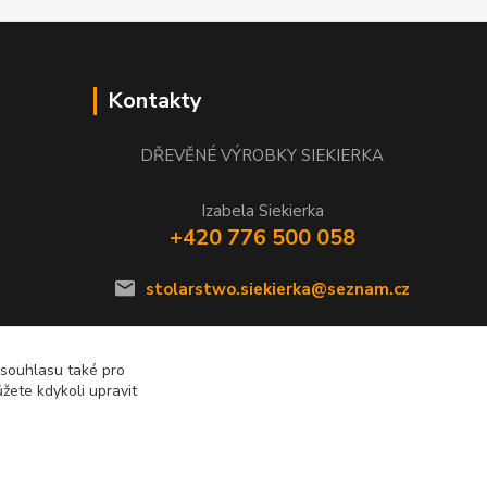
Kontakty
DŘEVĚNÉ VÝROBKY SIEKIERKA
Izabela Siekierka
+420 776 500 058
stolarstwo.siekierka@seznam.cz
 souhlasu také pro
žete kdykoli upravit