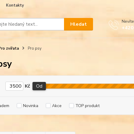
Kontakty
Nevíte
Hledat
+420
Pro zvířata
Pro psy
psy
Kč
Od
adem
Novinka
Akce
TOP produkt