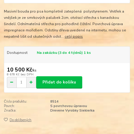
Masivní bouda pro psa kompletně zateplená polystyrenem. Vnitřek a
vnějšek je ze smrkových palubek 2cm, otvírací střecha s kanadskou
šindelí. Odnímatelná střecha pro pohodlné čištění. Povrchová úprava
impregnace mořidlem. Odstíny dřeva uvedené na internetu, mohou se
nepatrně lišit od skutečných odst...
celý popis
Dostupnost
Na zakázku (3 do 4 týdnů) 1 ks
10 500 Kč
/
ks
8 678 Kč
bez DPH
Přidat do košíku
Číslo produktu:
8514
Povrch:
S povrchovou úpravou
Značka:
Drevene Vyrobky Siekierka
Do oblíbených