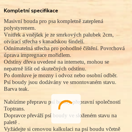
Kompletní specifikace
Masivní bouda pro psa kompletně zateplená
polystyrenem.
Vnitřek a vnějšek je ze smrkových palubek 2cm,
otvírací střecha s kanadskou šindelí.
Odnímatelná střecha pro pohodlné čištění. Povrchová
úprava impregnace mořidlem.
Odstíny dřeva uvedené na internetu, mohou se
nepatrně lišit od skutečných odstínu.
Po domluve je mozny i odvoz nebo osobní odběr.
Psí boudy jsou dodávány ve smontovaném stavu.
Barva teak.
Nabízíme přepravu psí boudy přepravní společností
Toptrans.
Dopravce převáží psí boudy ve složeném stavu na
paletě .
Vyžádejte si cenovou kalkulaci na psí boudu včetně