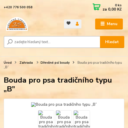
0
ks
+420 776 500 058
za
0,00 Kč
Menu
Hledat
Úvod
Zahrada
Dřevěné psí boudy
Bouda pro psa tradičního typu
„B”
Bouda pro psa tradičního typu
„B”