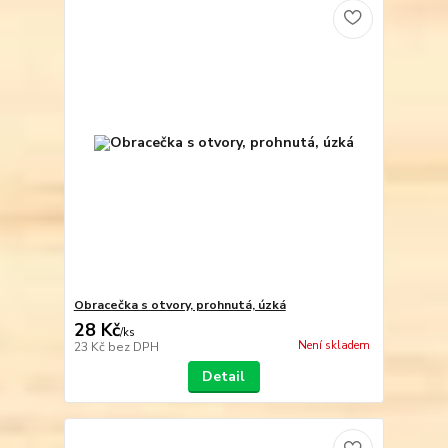
Obracečka s otvory, prohnutá, úzká
28 Kč
/
ks
Není skladem
23 Kč
bez DPH
Detail