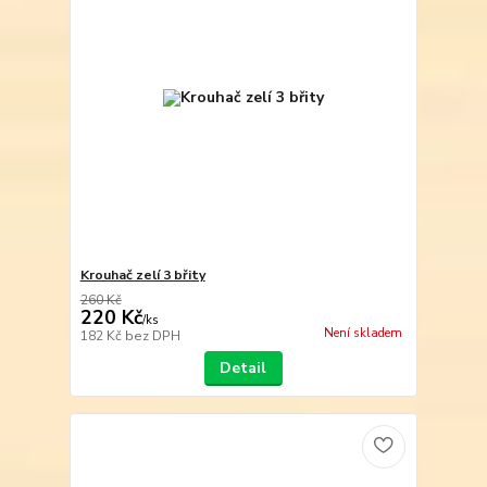
Krouhač zelí 3 břity
260 Kč
220 Kč
/
ks
Není skladem
182 Kč
bez DPH
Detail