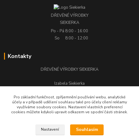
DŘEVĚNÉ VÝROBKY
SIEKIERKA
Po - Pá
8:00 - 16:00
So
8:00 - 12:00
Kontakty
DŘEVĚNÉ VÝROBKY SIEKIERKA
Izabela Siekierka
+420 776 500 058
Pro základní funkčnost, zpříjemnění používání webu, analytické
účely a v případě udělení souhlasu také pro účely cílení reklamy
stolarstwo.siekierka@seznam.cz
využíváme soubory cookies. Nastavení vlastních preferencí
cookies můžete kdykoli upravit odkazem ve spodní části stránek.
Souhlasím
Nastavení