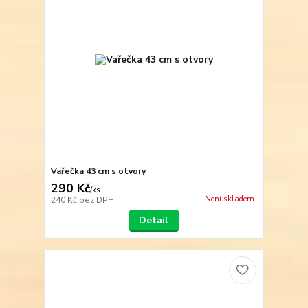
Vařečka 43 cm s otvory
290 Kč
/
ks
Není skladem
240 Kč
bez DPH
Detail