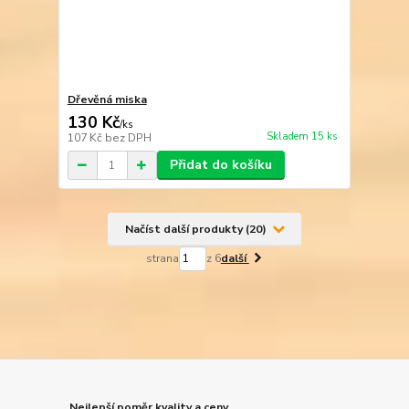
Dřevěná miska
130 Kč
/
ks
Skladem 15 ks
107 Kč
bez DPH
Přidat do košíku
Načíst další produkty (20)
strana
z 6
další
Nejlepší poměr kvality a ceny