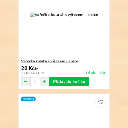
Vařečka kulatá s výřezem - srdce
28 Kč
/
ks
Skladem 9 ks
23 Kč
bez DPH
Přidat do košíku
Novinka