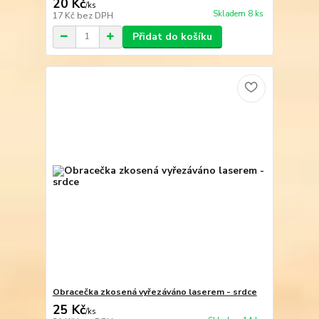
20 Kč
/
ks
Skladem 8 ks
17 Kč
bez DPH
Přidat do košíku
Obracečka zkosená vyřezáváno laserem - srdce
25 Kč
/
ks