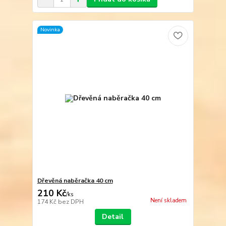
Novinka
Dřevěná naběračka 40 cm
210 Kč
/
ks
Není skladem
174 Kč
bez DPH
Detail