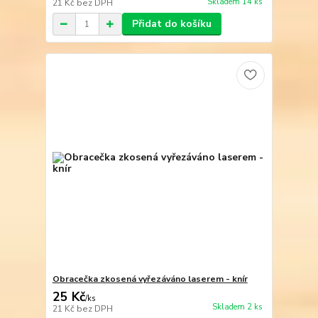
Skladem 14 ks
21 Kč
bez DPH
Přidat do košíku
Obracečka zkosená vyřezáváno laserem - knír
25 Kč
/
ks
Skladem 2 ks
21 Kč
bez DPH