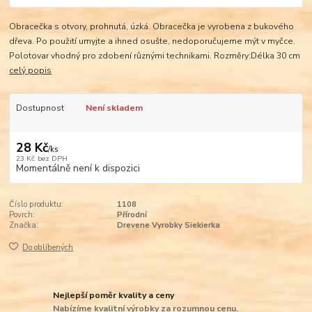
Obracečka s otvory, prohnutá, úzká. Obracečka je vyrobena z bukového
dřeva. Po použití umyjte a ihned osušte, nedoporučujeme mýt v myčce.
Polotovar vhodný pro zdobení různými technikami. Rozměry:Délka 30 cm
celý popis
Dostupnost
Není skladem
28 Kč
/
ks
23 Kč
bez DPH
Momentálně není k dispozici
Číslo produktu:
1108
Povrch:
Přírodní
Značka:
Drevene Vyrobky Siekierka
Do oblíbených
Nejlepší poměr kvality a ceny
Nabízíme kvalitní výrobky za rozumnou cenu.