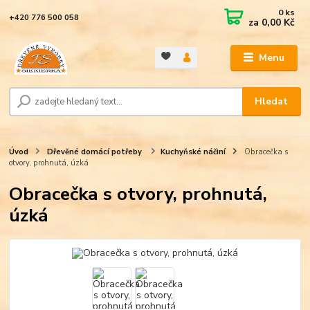
0
ks
+420 776 500 058
za
0,00 Kč
Menu
Hledat
Úvod
Dřevěné domácí potřeby
Kuchyňské náčiní
Obracečka s
otvory, prohnutá, úzká
Obracečka s otvory, prohnutá,
úzká