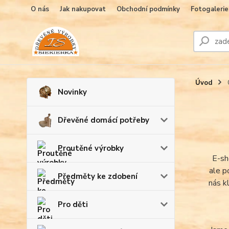
O nás
Jak nakupovat
Obchodní podmínky
Fotogalerie
Úvod
Novinky
Dřevěné domácí potřeby
Proutěné výrobky
E-s
ale p
Předměty ke zdobení
nás k
Pro děti