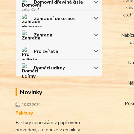
Jsme 
Domovní dřevěná čísla
záka
kteří
Zahradní dekorace
Zahrada
Nabízí
d
Pro zvířata
Na
Domácí udírny
Nák
Novinky
Poku
10.02.2020
Faktury
Faktury neposílám v papírovém
provedení, ale pouze v emailu v