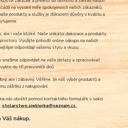
množství zakázek a přinesli do domovů a zahrad našich
akládá na vysoké míře spokojenosti našich zákazníků,
 naše produkty a služby je důkazem důvěry v kvalitu a
kytujeme.
, ale i vaše blízké. Naše unikátní dekorace a produkty
prostoru. Využijte pohodlí online nákupu na našich
nejlépe odpovídají vašemu stylu a vkusu.
ždy snažíme odpovídat na vaše dotazy a zpracovávat
ykle do tří pracovních dnů.
ný, ale i zábavný. Věříme, že náš výběr produktů a
ému zážitku z nakupování.
na nás obrátit pomocí kontaktního formuláře v sekci
l
stolarstwo.siekierka@seznam.cz.
 Váš nákup.