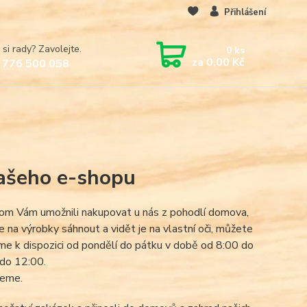
Přihlášení
 si rady? Zavolejte.
0
ks
za
0,00 Kč
 776 500 058
našeho e-shopu
chom Vám umožnili nakupovat u nás z pohodlí domova,
na výrobky sáhnout a vidět je na vlastní oči, můžete
jsme k dispozici od pondělí do pátku v době od 8:00 do
 do 12:00.
veme.