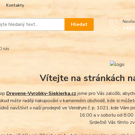
Kontakty
Nevíte
Hledat
+420
O nás
Vítejte na stránkách 
hop
Drevene-Vyrobky-Siekierka.cz
jsme pro Vás založili, aby
okud máte raději nakupování v kamenném obchodě, kde si můžete 
lidně navštívit v naší prodejně ve Vendryni č. p. 1021, kde Vám 
16:00 a v sobotu od 8:00
Srdečně Vás tímto z