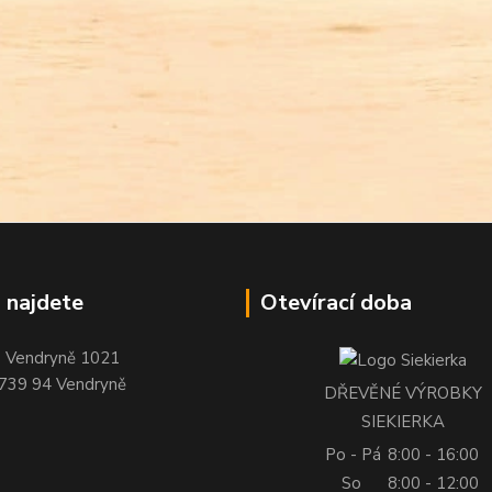
 najdete
Otevírací doba
Vendryně 1021
739 94 Vendryně
DŘEVĚNÉ VÝROBKY
SIEKIERKA
Po - Pá
8:00 - 16:00
So
8:00 - 12:00