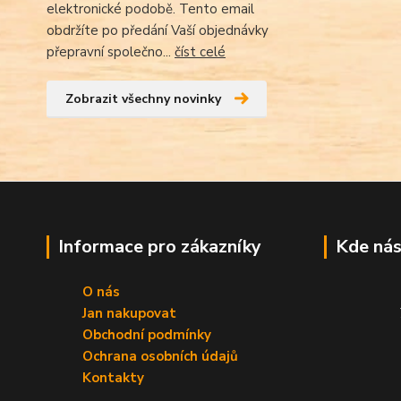
elektronické podobě. Tento email
obdržíte po předání Vaší objednávky
přepravní společno...
číst celé
Zobrazit všechny novinky
Informace pro zákazníky
Kde nás
O nás
Jan nakupovat
Obchodní podmínky
Ochrana osobních údajů
Kontakty