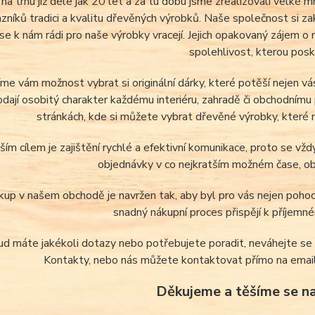
na trhu již déle jak 20 let a za tu dobu jsme zrealizovali velké 
zníků tradici a kvalitu dřevěných výrobků. Naše společnost si z
 se k nám rádi pro naše výrobky vracejí. Jejich opakovaný zájem o
spolehlivost, kterou pos
me vám možnost vybrat si originální dárky, které potěší nejen vás
odají osobitý charakter každému interiéru, zahradě či obchodnímu 
stránkách, kde si můžete vybrat dřevěné výrobky, které 
ším cílem je zajištění rychlé a efektivní komunikace, proto se v
objednávky v co nejkratším možném čase, obv
up v našem obchodě je navržen tak, aby byl pro vás nejen pohodl
snadný nákupní proces přispějí k příjemn
d máte jakékoli dotazy nebo potřebujete poradit, neváhejte se 
Kontakty, nebo nás můžete kontaktovat přímo na emai
Děkujeme a těšíme se na