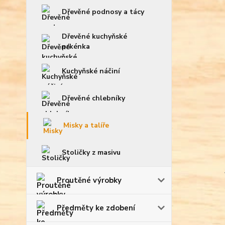
Dřevěné podnosy a tácy
Dřevěné kuchyňské
prkénka
Kuchyňské náčiní
Dřevěné chlebníky
Misky a talíře
Stoličky z masivu
Proutěné výrobky
Předměty ke zdobení