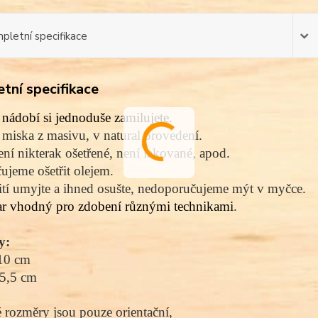
pletní specifikace
tní specifikace
nádobí si jednoduše zamilujete.
miska z masivu, v natural provedení.
ní nikterak ošetřené, není lakované, apod.
jeme ošetřit olejem.
tí umyjte a ihned osušte, nedoporučujeme mýt v myčce.
ar vhodný pro zdobení různými technikami
.
y:
10 cm
 5,5 cm
rozměry jsou pouze orientační,