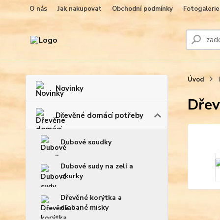
O nás
Jak nakupovat
Obchodní podmínky
Fotogalerie
Úvod
Novinky
Dřev
Dřevěné domácí potřeby
Dubové soudky
Dubové sudy na zelí a
okurky
Dřevěné korýtka a
dlabané misky