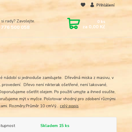
Přihlášení
 si rady? Zavolejte.
0
ks
za
0,00 Kč
 776 500 058
é nádobí si jednoduše zamilujete. Dřevěná miska z masivu, v
l provedení. Dřevo není nikterak ošetřené, není lakované,
Doporučujeme ošetřit olejem. Po použití umyjte a ihned osušte,
ručujeme mýt v myčce. Polotovar vhodný pro zdobení různými
kami. Rozměry:Průměr 10 cmVý...
celý popis
tupnost
Skladem 15 ks