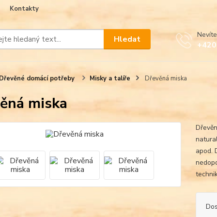
Kontakty
Nevíte
Hledat
+420
Dřevěné domácí potřeby
Misky a talíře
Dřevěná miska
ěná miska
Dřevěn
natura
apod. 
nedopo
techni
Dos