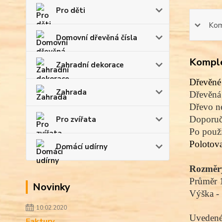
Pro děti
Kom
Domovní dřevěná čísla
Komple
Zahradní dekorace
Dřevěné 
Zahrada
Dřevěná 
Dřevo ne
Doporuču
Pro zvířata
Po použi
Polotov
Domácí udírny
Rozměr
Průměr 
Novinky
Výška -
10.02.2020
Uvedené 
Faktury