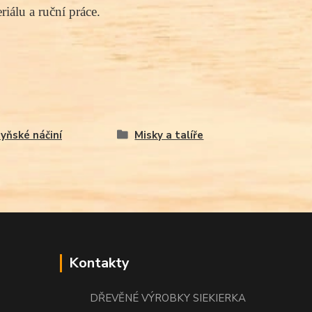
iálu a ruční práce.
yňské náčiní
Misky a talíře
Kontakty
DŘEVĚNÉ VÝROBKY SIEKIERKA