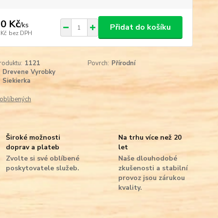
0 Kč
/
ks
Přidat do košíku
 Kč
bez DPH
roduktu:
1121
Povrch:
Přírodní
Drevene Vyrobky
Siekierka
oblíbených
Široké možnosti
Na trhu více než 20
doprav a plateb
let
Zvolte si své oblíbené
Naše dlouhodobé
poskytovatele služeb.
zkušenosti a stabilní
provoz jsou zárukou
kvality.