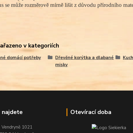
s se může rozměrově mírně lišit z důvodu přírodního mater
zařazeno v kategoriích
né domácí potřeby
Dřevěné korýtka a dlabané
Kuch
misky
 najdete
Otevírací doba
Vendryně 1021