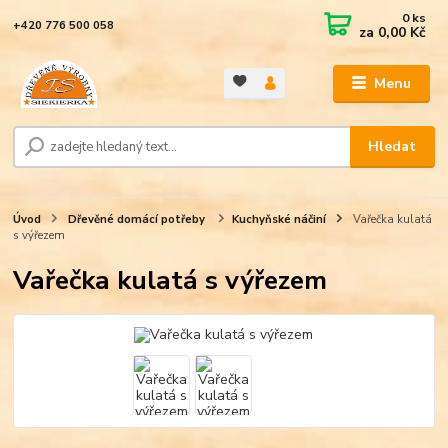
0
ks
+420 776 500 058
za
0,00 Kč
Menu
Hledat
Úvod
Dřevěné domácí potřeby
Kuchyňské náčiní
Vařečka kulatá
s výřezem
Vařečka kulatá s výřezem