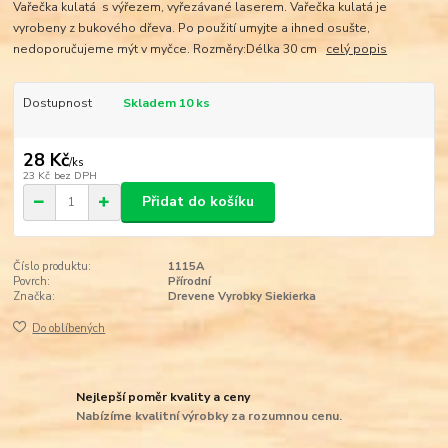
Vařečka kulatá s výřezem, vyřezávané laserem. Vařečka kulatá je
vyrobeny z bukového dřeva. Po použití umyjte a ihned osušte,
nedoporučujeme mýt v myčce. Rozměry:Délka 30 cm
celý popis
Dostupnost
Skladem 10 ks
28 Kč
/
ks
23 Kč
bez DPH
Přidat do košíku
Číslo produktu:
1115A
Povrch:
Přírodní
Značka:
Drevene Vyrobky Siekierka
Do oblíbených
Nejlepší poměr kvality a ceny
Nabízíme kvalitní výrobky za rozumnou cenu.