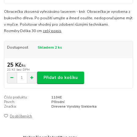
Obracečka zkosená vyřezáváno laserem - knír. Obracečka je vyrobena z
bukového dřeva. Po použití umyjte a ihned osušte, nedoporučujeme mýt
v myčce. Polotovar vhodný pro zdobení různými technikami.
Rozměry:Délka 30 cm
celý popis
Dostupnost
Skladem 2 ks
25 Kč
/
ks
21 Kč
bez DPH
Přidat do košíku
Číslo produktu:
1104E
Povrch:
Přírodní
Značka:
Drevene Vyrobky Siekierka
Do oblíbených