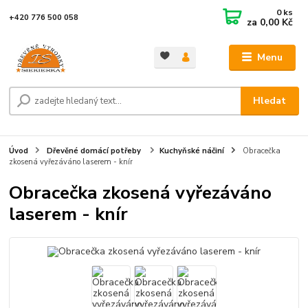
0
ks
+420 776 500 058
za
0,00 Kč
Menu
Hledat
Úvod
Dřevěné domácí potřeby
Kuchyňské náčiní
Obracečka
zkosená vyřezáváno laserem - knír
Obracečka zkosená vyřezáváno
laserem - knír