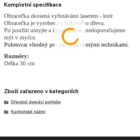
Kompletní specifikace
Obracečka zkosená vyřezáváno laserem - knír
.
Obracečka je vyrobena z bukového dřeva.
Po použití umyjte a ihned osušte, nedoporučujeme
mýt v myčce.
Polotovar vhodný pro zdobení různými technikami
.
Rozměry:
Délka 30 cm
Zboží zařazeno v kategoriích
Dřevěné domácí potřeby
Kuchyňské náčiní