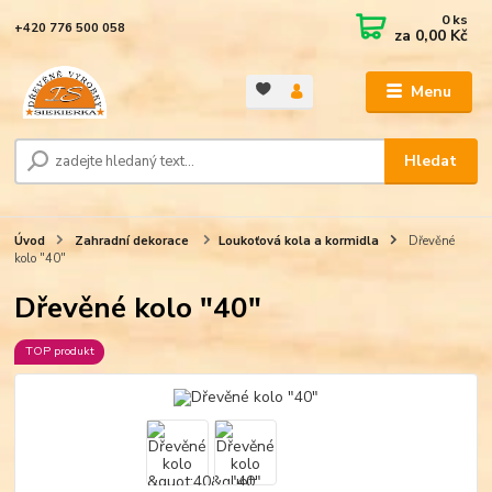
0
ks
+420 776 500 058
za
0,00 Kč
Menu
Hledat
Úvod
Zahradní dekorace
Loukoťová kola a kormidla
Dřevěné
kolo "40"
Dřevěné kolo "40"
TOP produkt