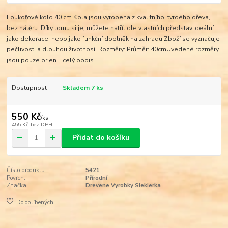
Loukoťové kolo 40 cm.Kola jsou vyrobena z kvalitního, tvrdého dřeva,
bez nátěru. Díky tomu si jej můžete natřít dle vlastních představ.Ideální
jako dekorace, nebo jako funkční doplněk na zahradu.Zboží se vyznačuje
pečlivosti a dlouhou životnosí. Rozměry: Průměr: 40cmUvedené rozměry
jsou pouze orien...
celý popis
Dostupnost
Skladem 7 ks
550 Kč
/
ks
455 Kč
bez DPH
Přidat do košíku
Číslo produktu:
5421
Povrch:
Přírodní
Značka:
Drevene Vyrobky Siekierka
Do oblíbených