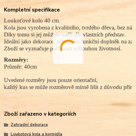
Kompletní specifikace
Loukoťové kolo 40 cm.
Kola jsou vyrobena z kvalitního, tvrdého dřeva, bez nátě
Díky tomu si jej můžete natřít dle vlastních představ.
Ideální jako dekorace, nebo jako funkční doplněk na zah
Zboží se vyznačuje pečlivosti a dlouhou životnosí.
Rozměry: 
Průměr: 40cm
Uvedené rozměry jsou pouze orientační, 
každý kus se může rozměrově mírně lišit z důvodu přírod
Zboží zařazeno v kategoriích
Zahradní dekorace
Loukoťová kola a kormidla