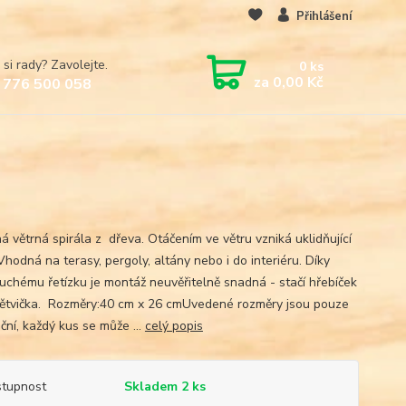
Přihlášení
 si rady? Zavolejte.
0
ks
za
0,00 Kč
 776 500 058
á větrná spirála z dřeva. Otáčením ve větru vzniká uklidňující
Vhodná na terasy, pergoly, altány nebo i do interiéru. Díky
uchému řetízku je montáž neuvěřitelně snadná - stačí hřebíček
ětvička. Rozměry:40 cm x 26 cmUvedené rozměry jsou pouze
ční, každý kus se může ...
celý popis
tupnost
Skladem 2 ks