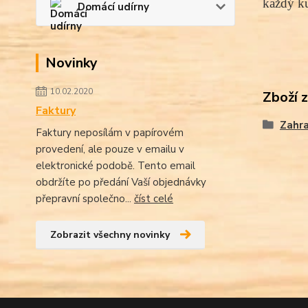
každý ku
Domácí udírny
Novinky
10.02.2020
Zboží 
Faktury
Zahra
Faktury neposílám v papírovém
provedení, ale pouze v emailu v
elektronické podobě. Tento email
obdržíte po předání Vaší objednávky
přepravní společno...
číst celé
Zobrazit všechny novinky