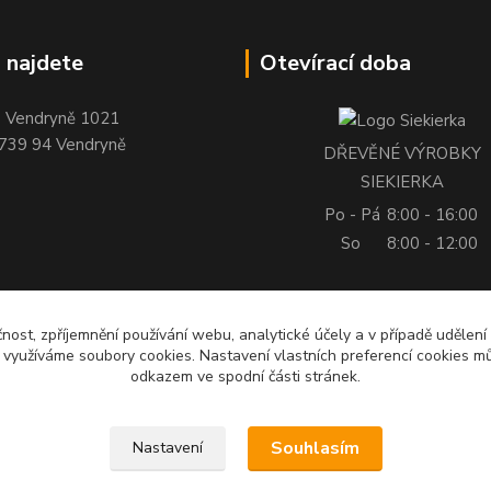
 najdete
Otevírací doba
Vendryně 1021
739 94 Vendryně
DŘEVĚNÉ VÝROBKY
SIEKIERKA
Po - Pá
8:00 - 16:00
So
8:00 - 12:00
čnost, zpříjemnění používání webu, analytické účely a v případě udělení
y využíváme soubory cookies. Nastavení vlastních preferencí cookies mů
odkazem ve spodní části stránek.
Souhlasím
Nastavení