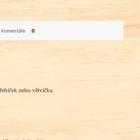
Komentáře
0
hřebíček nebo větvička.