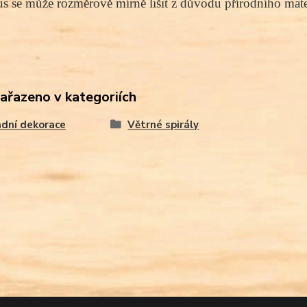
s se může rozměrově mírně lišit z důvodu přírodního mater
zařazeno v kategoriích
dní dekorace
Větrné spirály