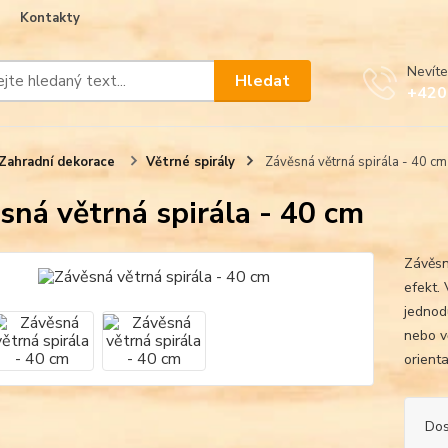
Kontakty
Nevíte
Hledat
+420
Zahradní dekorace
Větrné spirály
Závěsná větrná spirála - 40 cm
sná větrná spirála - 40 cm
Závěsn
efekt. 
jednod
nebo v
orienta
Dos