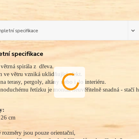
pletní specifikace
tní specifikace
větrná spirála z dřeva.
 ve větru vzniká uklidňující efekt.
a terasy, pergoly, altány nebo i do interiéru.
noduchému řetízku je montáž neuvěřitelně snadná - stačí 
y:
 26 cm
rozměry jsou pouze orientační,