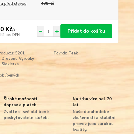
a před slevou
490 Kč
0 Kč
/
ks
Přidat do košíku
 Kč
bez DPH
roduktu:
5201
Povrch:
Teak
Drevene Vyrobky
Siekierka
oblíbených
Široké možnosti
Na trhu více než 20
doprav a plateb
let
Zvolte si své oblíbené
Naše dlouhodobé
poskytovatele služeb.
zkušenosti a stabilní
provoz jsou zárukou
kvality.