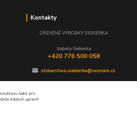
Kontakty
DŘEVĚNÉ VÝROBKY SIEKIERKA
Izabela Siekierka
+420 776 500 058
stolarstwo.siekierka@seznam.cz
 souhlasu také pro
žete kdykoli upravit