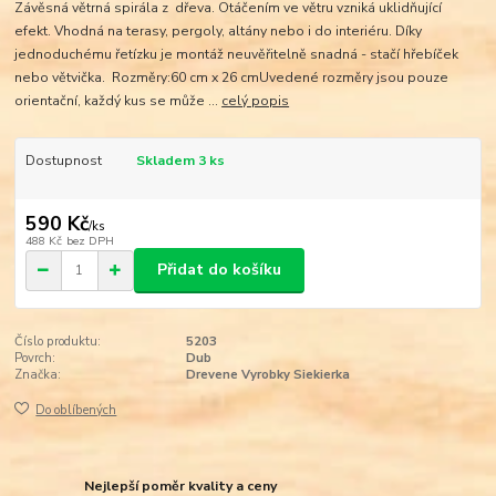
Závěsná větrná spirála z dřeva. Otáčením ve větru vzniká uklidňující
efekt. Vhodná na terasy, pergoly, altány nebo i do interiéru. Díky
jednoduchému řetízku je montáž neuvěřitelně snadná - stačí hřebíček
nebo větvička. Rozměry:60 cm x 26 cmUvedené rozměry jsou pouze
orientační, každý kus se může ...
celý popis
Dostupnost
Skladem 3 ks
590 Kč
/
ks
488 Kč
bez DPH
Přidat do košíku
Číslo produktu:
5203
Povrch:
Dub
Značka:
Drevene Vyrobky Siekierka
Do oblíbených
Nejlepší poměr kvality a ceny