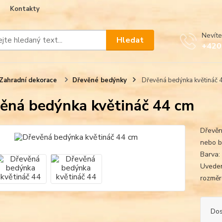
Kontakty
Nevíte
Hledat
+420
Zahradní dekorace
Dřevěné bedýnky
Dřevěná bedýnka květináč 
ěná bedýnka květináč 44 cm
Dřevěn
nebo b
Barva:
Uveden
rozměro
Dos