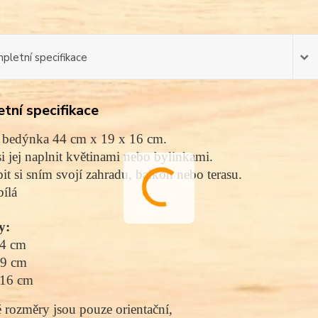
pletní specifikace
tní specifikace
 bedýnka 44 cm x 19 x 16 cm.
i jej naplnit květinami nebo bylinkami.
it si sním svojí zahradu, balkón nebo terasu.
ílá
y:
44 cm
19 cm
 16 cm
rozměry jsou pouze orientační,