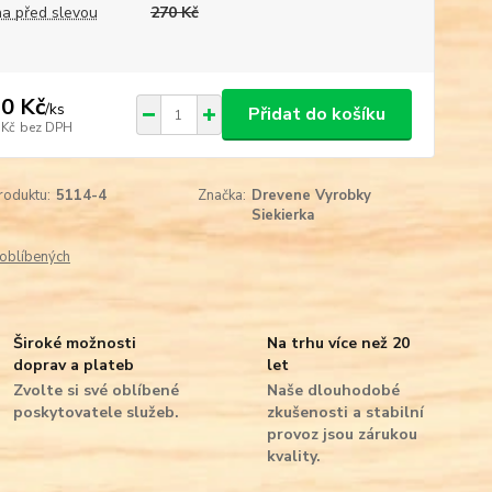
a před slevou
270 Kč
0 Kč
/
ks
Přidat do košíku
 Kč
bez DPH
roduktu:
5114-4
Značka:
Drevene Vyrobky
Siekierka
oblíbených
Široké možnosti
Na trhu více než 20
doprav a plateb
let
Zvolte si své oblíbené
Naše dlouhodobé
poskytovatele služeb.
zkušenosti a stabilní
provoz jsou zárukou
kvality.