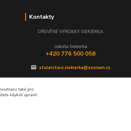
Kontakty
DŘEVĚNÉ VÝROBKY SIEKIERKA
Izabela Siekierka
+420 776 500 058
stolarstwo.siekierka@seznam.cz
 souhlasu také pro
žete kdykoli upravit