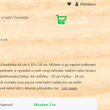
Přihlášení
 si rady? Zavolejte.
0
ks
za
0,00 Kč
 776 500 058
44 cm
á bedýnka 44 cm x 19 x 16 cm. Můžete si jej naplnit květinami
ylinkami. a vyzdobit si sním svojí zahradu, balkón nebo terasu.
 bíláRozměry:Délka: 44 cmŠířka - 19 cm Výška - 16 cm
é rozměry jsou pouze orientační, každý kus se může
vě mírně lišit z důvodu přírodního ma...
celý popis
tupnost
Skladem 3 ks