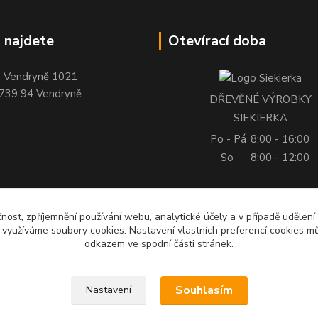
 najdete
Otevírací doba
Vendryně 1021
739 94 Vendryně
DŘEVĚNÉ VÝROBKY
SIEKIERKA
Po - Pá
8:00 - 16:00
So
8:00 - 12:00
čnost, zpříjemnění používání webu, analytické účely a v případě udělení
y využíváme soubory cookies. Nastavení vlastních preferencí cookies mů
odkazem ve spodní části stránek.
Souhlasím
Nastavení