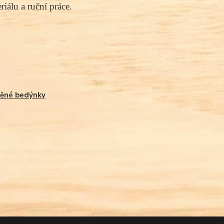
iálu a ruční práce.
ěné bedýnky