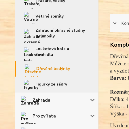
Trakaře, vozíky
Větrné spirály
Kom
Zahradní okrasné studny
a rumpály
Komple
Loukoťová kola a
kormidla
Dřevěná
Můžete s
Dřevěné bedýnky
a vyzdob
Barva:
b
Figurky ze sádry
Rozměr
Délka: 
Zahrada
Šířka - 
Výška
-
Pro zvířata
Uvedené 