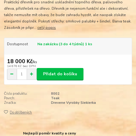
Praktický dřevník pro snadné uskladnění topného dřeva, palivového
dřeva, přístřešek na dřevo. Dřevník je nejenom funkční ale i dekorativní,
takže nemusíte mít obavy, že bude zahradu hyzdit, ale naopak získáte
elegantní doplněk. Pokrytí střechy: smrkové palubky + šindel. Barva teak.
Zásobník je připr...
celý popis
Dostupnost
Na zakázku (3 do 4 týdnů) 1 ks
18 000 Kč
/
ks
14 876 Kč
bez DPH
Přidat do košíku
Číslo produktu:
8002
Povrch:
Teak
Značka:
Drevene Vyrobky Siekierka
Do oblíbených
Nejlepší poměr kvality a ceny