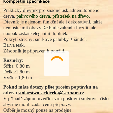
Kompletní specifikace
Praktický dřevník pro snadné uskladnění topného
dřeva,
palivového dřeva, přístřešek na dřevo.
Dřevník je nejenom funkční ale i dekorativní, takže
nemusíte mít obavy, že bude zahradu hyzdit, ale
naopak získáte elegantní doplněk
.
Pokrytí střechy: smrkové palubky + šindel.
Barva teak.
Zásobník je připraven k použiti.
Rozměry:
Šířka: 0,80 m
Délka:1,80 m
Výška: 1,80 m
Pokud máte dotazy pište prosím poptávku na
adresu
stolarstwo.siekierka@seznam.cz
V případě zájmu, uveďte svoji poštovní směrov
cí číslo
abysme mohli
zadat cenu přepravy.
Odběr je možný pouze na prodejně.