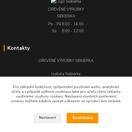
DŘEVĚNÉ VÝROBKY
SIEKIERKA
Po - Pá
8:00 - 16:00
So
8:00 - 12:00
Kontakty
DŘEVĚNÉ VÝROBKY SIEKIERKA
Izabela Siekierka
+420 776 500 058
Pro základní funkčnost, zpříjemnění používání webu, analytické
účely a v případě udělení souhlasu také pro účely cílení reklamy
stolarstwo.siekierka@seznam.cz
využíváme soubory cookies. Nastavení vlastních preferencí
cookies můžete kdykoli upravit odkazem ve spodní části stránek.
Souhlasím
Nastavení