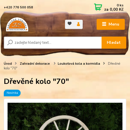
0
ks
+420 776 500 058
za
0,00 Kč
Menu
Hledat
Úvod
Zahradní dekorace
Loukoťová kola a kormidla
Dřevěné
kolo "70"
Dřevěné kolo "70"
Novinka