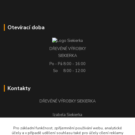
Otevírací doba
DŘEVĚNÉ VÝROBKY
SIEKIERKA
Po - Pá
8:00 - 16:00
So
8:00 - 12:00
Kontakty
DŘEVĚNÉ VÝROBKY SIEKIERKA
Izabela Siekierka
+420 776 500 058
Pro základní funkčnost, zpříjemnění používání webu, analytické
účely a v případě udělení souhlasu také pro účely cílení reklamy
stolarstwo.siekierka@seznam.cz