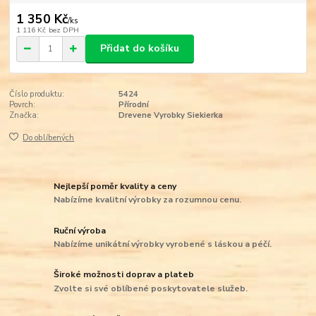
1 350 Kč
/
ks
1 116 Kč
bez DPH
Přidat do košíku
Číslo produktu:
5424
Povrch:
Přírodní
Značka:
Drevene Vyrobky Siekierka
Do oblíbených
Nejlepší poměr kvality a ceny
Nabízíme kvalitní výrobky za rozumnou cenu.
Ruční výroba
Nabízíme unikátní výrobky vyrobené s láskou a péčí.
Široké možnosti doprav a plateb
Zvolte si své oblíbené poskytovatele služeb.