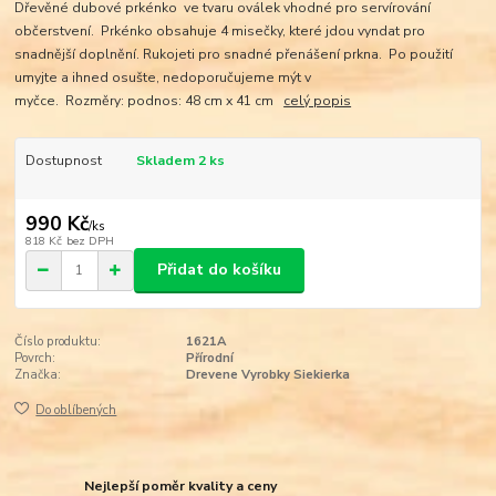
Dřevěné dubové prkénko ve tvaru oválek vhodné pro servírování
občerstvení. Prkénko obsahuje 4 misečky, které jdou vyndat pro
snadnější doplnění. Rukojeti pro snadné přenášení prkna. Po použití
umyjte a ihned osušte, nedoporučujeme mýt v
myčce. Rozměry: podnos: 48 cm x 41 cm
celý popis
Dostupnost
Skladem 2 ks
990 Kč
/
ks
818 Kč
bez DPH
Přidat do košíku
Číslo produktu:
1621A
Povrch:
Přírodní
Značka:
Drevene Vyrobky Siekierka
Do oblíbených
Nejlepší poměr kvality a ceny