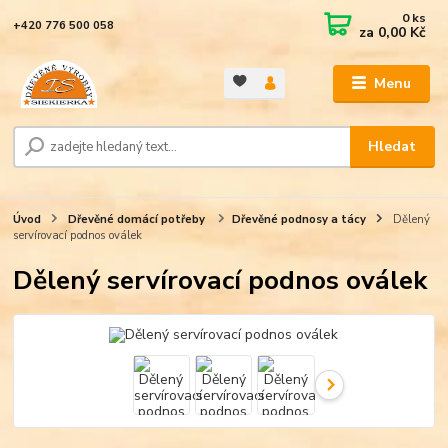
0
ks
+420 776 500 058
za
0,00 Kč
Menu
Hledat
Úvod
Dřevěné domácí potřeby
Dřevěné podnosy a tácy
Dělený
servírovací podnos oválek
Dělený servírovací podnos oválek