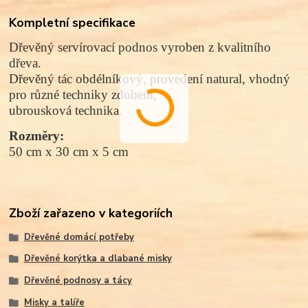
Kompletní specifikace
Dřevěný servírovací podnos vyroben z kvalitního
dřeva.
Dřevěný tác obdélníkový, provedení natural, vhodný
pro různé techniky zdobení,
ubrousková technika.
Rozměry: 
50 cm x 30 cm x 5 cm
Zboží zařazeno v kategoriích
Dřevěné domácí potřeby
Dřevěné korýtka a dlabané misky
Dřevěné podnosy a tácy
Misky a talíře