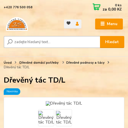
0
ks
+420 776 500 058
za
0,00 Kč
Menu
Hledat
Úvod
Dřevěné domácí potřeby
Dřevěné podnosy a tácy
Dřevěný tác TD/L
Dřevěný tác TD/L
Novinka