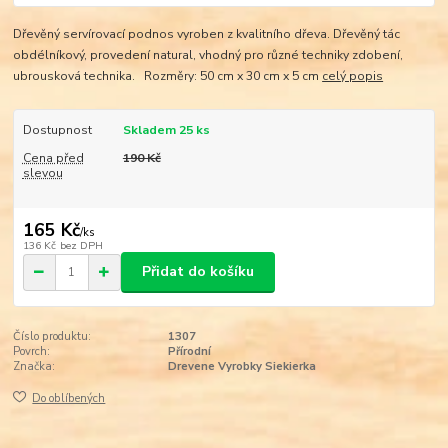
Dřevěný servírovací podnos vyroben z kvalitního dřeva. Dřevěný tác
obdélníkový, provedení natural, vhodný pro různé techniky zdobení,
ubrousková technika. Rozměry: 50 cm x 30 cm x 5 cm
celý popis
Dostupnost
Skladem 25 ks
Cena před
190 Kč
slevou
165 Kč
/
ks
136 Kč
bez DPH
Přidat do košíku
Číslo produktu:
1307
Povrch:
Přírodní
Značka:
Drevene Vyrobky Siekierka
Do oblíbených