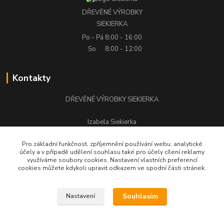
DŘEVĚNÉ VÝROBKY
SIEKIERKA
Po - Pá
8:00 - 16:00
So
8:00 - 12:00
Kontakty
DŘEVĚNÉ VÝROBKY SIEKIERKA
Izabela Siekierka
+420 776 500 058
Pro základní funkčnost, zpříjemnění používání webu, analytické
účely a v případě udělení souhlasu také pro účely cílení reklamy
stolarstwo.siekierka@seznam.cz
využíváme soubory cookies. Nastavení vlastních preferencí
cookies můžete kdykoli upravit odkazem ve spodní části stránek.
Souhlasím
Nastavení
DŘEVĚNÉ VÝROBKY SIEKIERKA © Všechna práva vyhrazena.