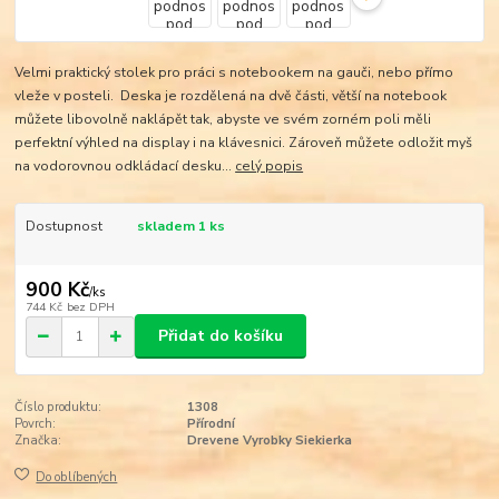
Velmi praktický stolek pro práci s notebookem na gauči, nebo přímo
vleže v posteli. Deska je rozdělená na dvě části, větší na notebook
můžete libovolně naklápět tak, abyste ve svém zorném poli měli
perfektní výhled na display i na klávesnici. Zároveň můžete odložit myš
na vodorovnou odkládací desku...
celý popis
Dostupnost
skladem 1 ks
900 Kč
/
ks
744 Kč
bez DPH
Přidat do košíku
Číslo produktu:
1308
Povrch:
Přírodní
Značka:
Drevene Vyrobky Siekierka
Do oblíbených