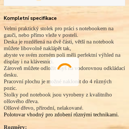
Kompletní specifikace
Velmi praktický stolek pro práci s notebookem na
gauči, nebo přímo vleže v posteli.
Deska je rozdělená na dvě části, větší na notebook
můžete libovolně naklápět tak,
abyste ve svém zorném poli měli perfektní výhled na
display i na klávesnici.
Zároveň můžete odložit myš na vodorovnou odkládací
desku.
Pracovní plochu je možné naklonit do 4 různých
pozic.
Stolky pod notebook jsou vyrobeny z kvalitního
olšového dřeva.
Olšové dřevo,
přírodní, nelakované.
Polotovar vhodný pro zdobení různými technikami.
Rozměry: