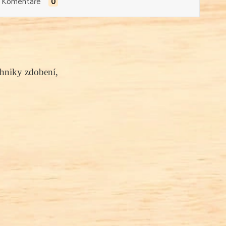
Komentáře
0
chniky zdobení,