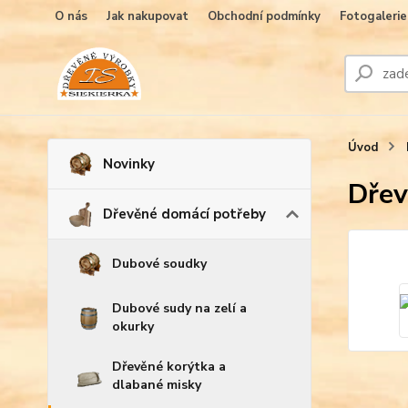
O nás
Jak nakupovat
Obchodní podmínky
Fotogalerie
Úvod
Novinky
Dřev
Dřevěné domácí potřeby
Dubové soudky
Dubové sudy na zelí a
okurky
Dřevěné korýtka a
dlabané misky