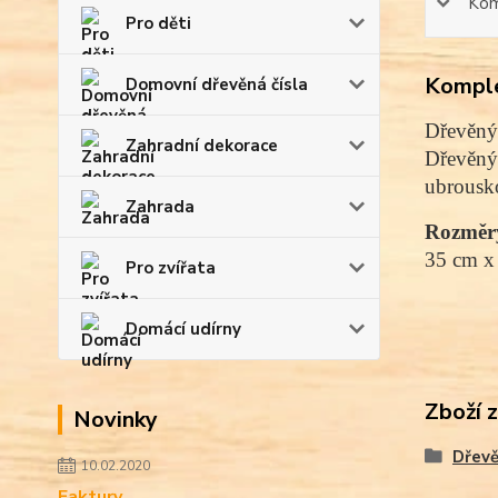
Kom
Pro děti
Komple
Domovní dřevěná čísla
Dřevěný 
Zahradní dekorace
Dřevěný 
ubrousko
Zahrada
Rozměr
35 cm x
Pro zvířata
Domácí udírny
Zboží 
Novinky
Dřevě
10.02.2020
Faktury