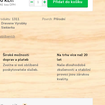
0 Kč
/
ks
Přidat do košíku
 Kč
bez DPH
roduktu:
1311
Povrch:
Přírodní
Drevene Vyrobky
Siekierka
oblíbených
Široké možnosti
Na trhu více než 20
doprav a plateb
let
Zvolte si své oblíbené
Naše dlouhodobé
poskytovatele služeb.
zkušenosti a stabilní
provoz jsou zárukou
kvality.