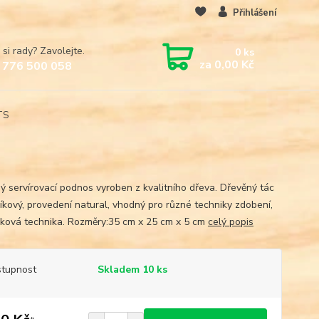
Přihlášení
 si rady? Zavolejte.
0
ks
za
0,00 Kč
 776 500 058
TS
ý servírovací podnos vyroben z kvalitního dřeva. Dřevěný tác
íkový, provedení natural, vhodný pro různé techniky zdobení,
ková technika. Rozměry:35 cm x 25 cm x 5 cm
celý popis
tupnost
Skladem 10 ks