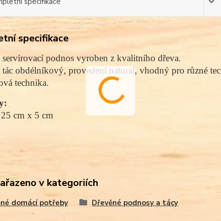
pletní specifikace
tní specifikace
servírovací podnos vyroben z kvalitního dřeva.
tác obdélníkový, provedení natural, vhodný pro různé te
vá technika.
y:
 25 cm x 5 cm
zařazeno v kategoriích
né domácí potřeby
Dřevěné podnosy a tácy