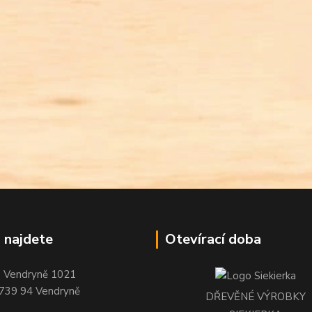
 najdete
Otevírací doba
Vendryně 1021
739 94 Vendryně
DŘEVĚNÉ VÝROBKY