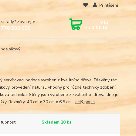
Přihlášení
 si rady? Zavolejte.
0
ks
za
0,00 Kč
 776 500 058
obdélníkový
ý servírovací podnos vyroben z kvalitního dřeva. Dřevěný tác
íkový, provedení natural, vhodný pro různé techniky zdobení,
ková technika. Stěny jsou vyrobené z kvalitního dřeva, dno je
ližky. Rozměry: 40 cm x 30 cm x 6,5 cm
celý popis
tupnost
Skladem 20 ks