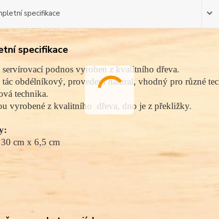
pletní specifikace
tní specifikace
servírovací podnos vyroben z kvalitního dřeva.
tác obdélníkový, provedení natural, vhodný pro různé te
vá technika.
ou vyrobené z kvalitního dřeva, dno je z překližky.
y:
 30 cm x 6,5 cm