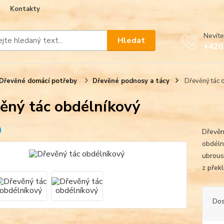
Kontakty
Nevíte
Hledat
+420
Dřevěné domácí potřeby
Dřevěné podnosy a tácy
Dřevěný tác 
ěný tác obdélníkový
Dřevěn
obdéln
ubrous
z přek
Dos