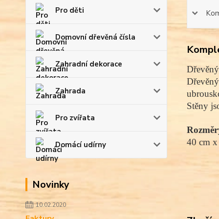
Pro děti
Kom
Domovní dřevěná čísla
Komple
Zahradní dekorace
Dřevěný 
Dřevěný 
Zahrada
ubrousko
Stěny js
Pro zvířata
Rozměr
40 cm x
Domácí udírny
Novinky
10.02.2020
Faktury