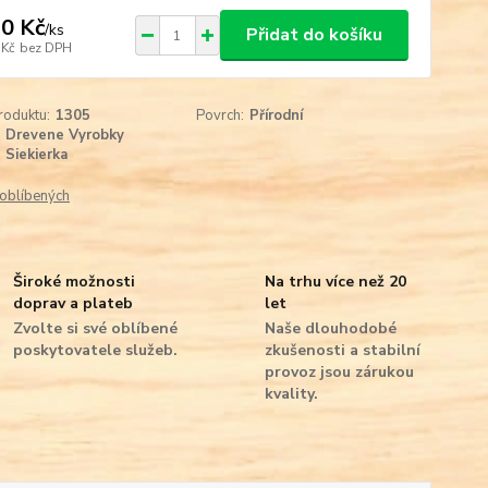
0 Kč
/
ks
Přidat do košíku
 Kč
bez DPH
roduktu:
1305
Povrch:
Přírodní
Drevene Vyrobky
Siekierka
oblíbených
Široké možnosti
Na trhu více než 20
doprav a plateb
let
Zvolte si své oblíbené
Naše dlouhodobé
poskytovatele služeb.
zkušenosti a stabilní
provoz jsou zárukou
kvality.