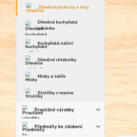
Dřevěné podnosy a tácy
Dřevěné kuchyňské
prkénka
Kuchyňské náčiní
Dřevěné chlebníky
Misky a talíře
Stoličky z masivu
Proutěné výrobky
Předměty ke zdobení