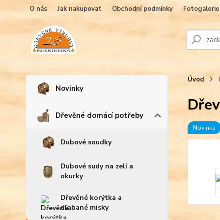
O nás
Jak nakupovat
Obchodní podmínky
Fotogalerie
Úvod
Novinky
Dřev
Dřevěné domácí potřeby
Novinka
Dubové soudky
Dubové sudy na zelí a
okurky
Dřevěné korýtka a
dlabané misky