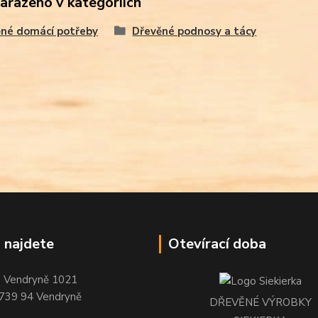
zařazeno v kategoriích
né domácí potřeby
Dřevěné podnosy a tácy
 najdete
Otevírací doba
Vendryně 1021
739 94 Vendryně
DŘEVĚNÉ VÝROBKY