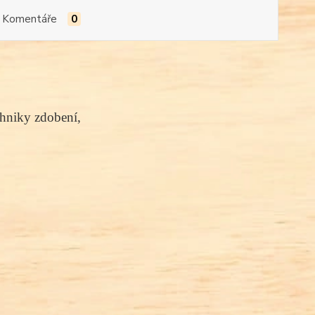
Komentáře
0
chniky zdobení,