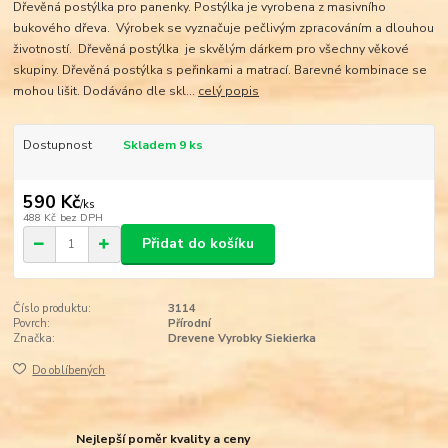
Dřevěná postýlka pro panenky. Postýlka je vyrobena z masivního
bukového dřeva. Výrobek se vyznačuje pečlivým zpracováním a dlouhou
životností. Dřevěná postýlka je skvělým dárkem pro všechny věkové
skupiny. Dřevěná postýlka s peřinkami a matrací. Barevné kombinace se
mohou lišit. Dodáváno dle skl...
celý popis
Dostupnost
Skladem 9 ks
590 Kč
/
ks
488 Kč
bez DPH
Přidat do košíku
Číslo produktu:
3114
Povrch:
Přírodní
Značka:
Drevene Vyrobky Siekierka
Do oblíbených
Nejlepší poměr kvality a ceny