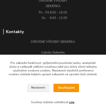
DŘEVĚNÉ VÝROBKY
SIEKIERKA
Po - Pá
8:00 - 16:00
So
8:00 - 12:00
Kontakty
DŘEVĚNÉ VÝROBKY SIEKIERKA
Izabela Siekierka
+420 776 500 058
Pro základní funkčnost, zpříjemnění používání webu, analytické
účely a v případě udělení souhlasu také pro účely cílení reklamy
stolarstwo.siekierka@seznam.cz
využíváme soubory cookies. Nastavení vlastních preferencí
cookies můžete kdykoli upravit odkazem ve spodní části stránek.
Souhlasím
Nastavení
DŘEVĚNÉ VÝROBKY SIEKIERKA © Všechna práva vyhrazena.
Souhlas můžete odmítnout
zde
.
Vytvořeno na
Eshop-rychle.cz