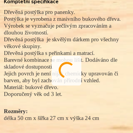
Kompletní specifikace
Dřevěná postýlka pro panenky.
Postýlka je vyrobena z
masivního bukového dřeva.
Výrobek se vyznačuje pečlivým zpracováním a
dlouhou životností.
Dřevěná postýlka je skvělým dárkem pro všechny
věkové skupiny.
Dřevěná postýlka s peřinkami a matrací.
Barevné kombinace se mohou lišit. Dodáváno dle
skladové dostupnosti.
Jejich povrch je není nijak chemicky upravován či
barven, aby byl zachován přírodní vzhled.
Materiál: bukové dřevo.
Doporučený věk od 3 let.
Rozměry: 
délka 50 cm x šířka 27 cm x výška 24 cm