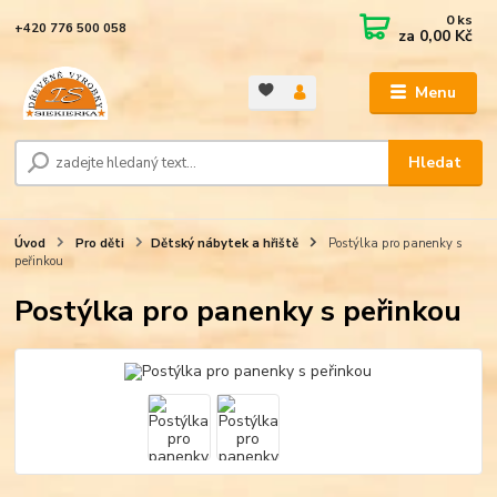
0
ks
+420 776 500 058
za
0,00 Kč
Menu
Hledat
Úvod
Pro děti
Dětský nábytek a hřiště
Postýlka pro panenky s
peřinkou
Postýlka pro panenky s peřinkou