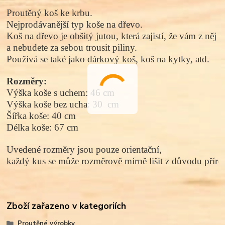
Proutěný koš ke krbu. 
Nejprodávanější typ koše na dřevo. 
Koš na dřevo je obšitý jutou, která zajistí, že vám z něj
a nebudete za sebou trousit piliny. 
Používá se také jako dárkový koš, koš na kytky, atd. 
Rozměry: 
Výška koše s uchem: 46 cm
Výška koše bez ucha: 30  cm
Šířka koše: 40 cm
Délka koše: 67 cm
Uvedené rozměry jsou pouze orientační, 
každý kus se může rozměrově mírně lišit z důvodu přírod
Zboží zařazeno v kategoriích
Proutěné výrobky