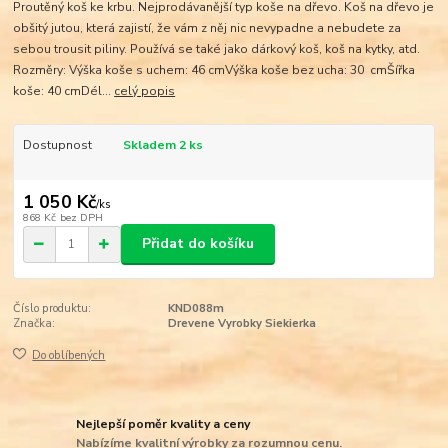
Proutěný koš ke krbu. Nejprodávanější typ koše na dřevo. Koš na dřevo je
obšitý jutou, která zajistí, že vám z něj nic nevypadne a nebudete za
sebou trousit piliny. Používá se také jako dárkový koš, koš na kytky, atd.
Rozměry: Výška koše s uchem: 46 cmVýška koše bez ucha: 30 cmŠířka
koše: 40 cmDél...
celý popis
Dostupnost
Skladem 2 ks
1 050 Kč
/
ks
868 Kč
bez DPH
Přidat do košíku
Číslo produktu:
KND088m
Značka:
Drevene Vyrobky Siekierka
Do oblíbených
Nejlepší poměr kvality a ceny
Nabízíme kvalitní výrobky za rozumnou cenu.