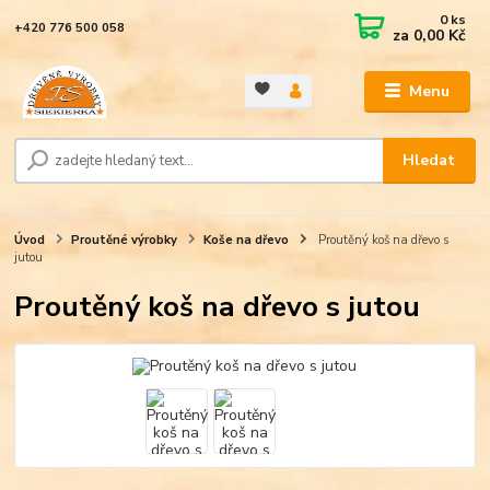
0
ks
+420 776 500 058
za
0,00 Kč
Menu
Hledat
Úvod
Proutěné výrobky
Koše na dřevo
Proutěný koš na dřevo s
jutou
Proutěný koš na dřevo s jutou