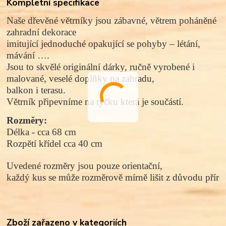
Kompletní specifikace
Naše dřevěné větrníky jsou zábavné, větrem poháněné
zahradní dekorace
imitující jednoduché opakující se pohyby – létání,
mávání ….
Jsou to skvělé originální dárky, ručně vyrobené i
malované, veselé doplňky na zahradu,
balkon i terasu.
Větrník připevníme na tyčku která je součástí.
Rozměry:
Délka - cca 68 cm
Rozpětí křídel cca 40 cm
Uvedené rozměry jsou pouze orientační, 
každý kus se může rozměrově mírně lišit z důvodu přírod
Zboží zařazeno v kategoriích