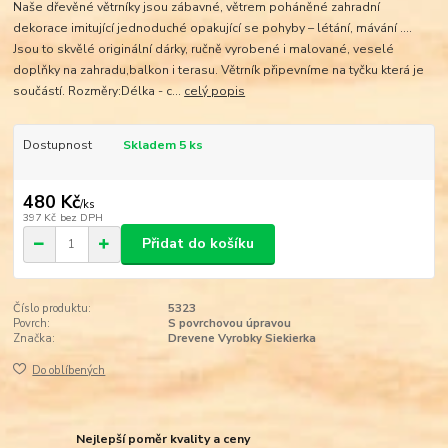
Naše dřevěné větrníky jsou zábavné, větrem poháněné zahradní
dekorace imitující jednoduché opakující se pohyby – létání, mávání ….
Jsou to skvělé originální dárky, ručně vyrobené i malované, veselé
doplňky na zahradu,balkon i terasu. Větrník připevníme na tyčku která je
součástí. Rozměry:Délka - c...
celý popis
Dostupnost
Skladem 5 ks
480 Kč
/
ks
397 Kč
bez DPH
Přidat do košíku
Číslo produktu:
5323
Povrch:
S povrchovou úpravou
Značka:
Drevene Vyrobky Siekierka
Do oblíbených
Nejlepší poměr kvality a ceny