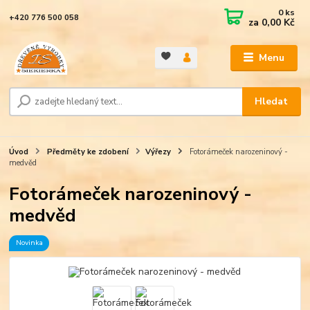
0
ks
+420 776 500 058
za
0,00 Kč
Menu
Hledat
Úvod
Předměty ke zdobení
Výřezy
Fotorámeček narozeninový -
medvěd
Fotorámeček narozeninový -
medvěd
Novinka