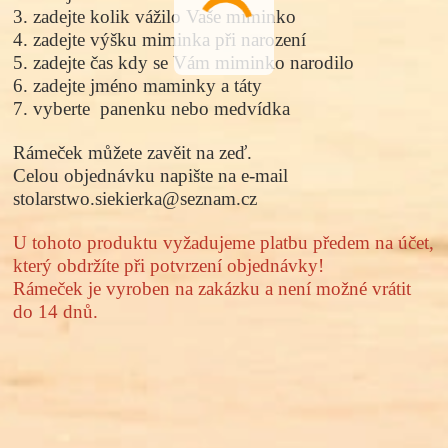
3.
zadejte kolik vážilo Vaše miminko
4. zadejte
výšku miminka
při
narození
5. zadejte
čas kdy se
Vám miminko
narodilo
6. zadejte
jméno maminky a
táty
7.
vyberte
panenku nebo medvídka
Rámeček
můžete zavěit na zeď.
Celou objednávku napište na e-mail
stolarstwo.siekierka@seznam.cz
U tohoto produktu vyžadujeme platbu předem na účet,
který obdržíte při potvrzení objednávky!
Rámeček
je vyroben na zakázku a není možné vrátit
do 14 dnů.