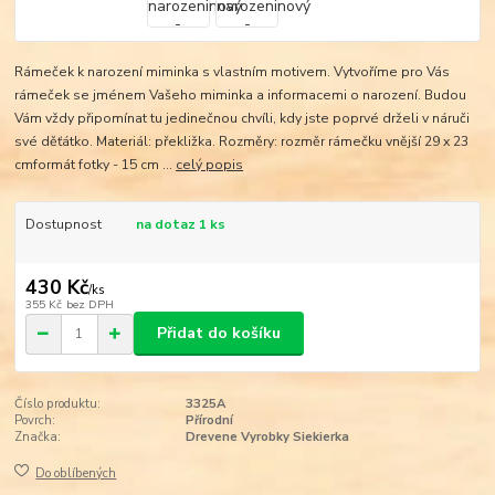
Rámeček k narození miminka s vlastním motivem. Vytvoříme pro Vás
rámeček se jménem Vašeho miminka a informacemi o narození. Budou
Vám vždy připomínat tu jedinečnou chvíli, kdy jste poprvé drželi v náruči
své děťátko. Materiál: překližka. Rozměry: rozměr rámečku vnější 29 x 23
cmformát fotky - 15 cm ...
celý popis
Dostupnost
na dotaz 1 ks
430 Kč
/
ks
355 Kč
bez DPH
Přidat do košíku
Číslo produktu:
3325A
Povrch:
Přírodní
Značka:
Drevene Vyrobky Siekierka
Do oblíbených