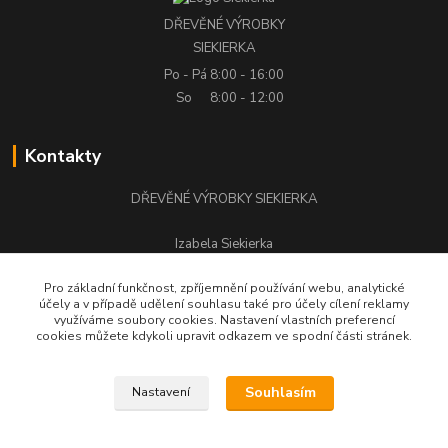
DŘEVĚNÉ VÝROBKY
SIEKIERKA
Po - Pá
8:00 - 16:00
So
8:00 - 12:00
Kontakty
DŘEVĚNÉ VÝROBKY SIEKIERKA
Izabela Siekierka
+420 776 500 058
Pro základní funkčnost, zpříjemnění používání webu, analytické
účely a v případě udělení souhlasu také pro účely cílení reklamy
stolarstwo.siekierka@seznam.cz
využíváme soubory cookies. Nastavení vlastních preferencí
cookies můžete kdykoli upravit odkazem ve spodní části stránek.
Souhlasím
Nastavení
DŘEVĚNÉ VÝROBKY SIEKIERKA © Všechna práva vyhrazena.