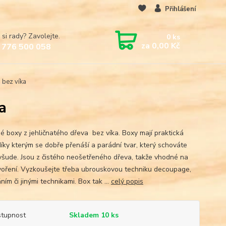
Přihlášení
 si rady? Zavolejte.
0
ks
za
0,00 Kč
 776 500 058
 bez víka
a
é boxy z jehličnatého dřeva bez víka. Boxy mají praktická
díky kterým se dobře přenáší a parádní tvar, který schováte
všude. Jsou z čistého neošetřeného dřeva, takže vhodné na
tvoření. Vyzkoušejte třeba ubrouskovou techniku decoupage,
ím či jinými technikami. Box tak ...
celý popis
tupnost
Skladem 10 ks