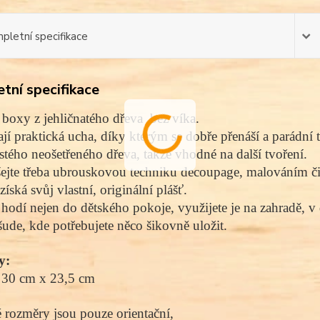
pletní specifikace
tní specifikace
boxy z jehličnatého dřeva bez víka.
í praktická ucha, díky kterým se dobře přenáší a parádní t
istého neošetřeného dřeva, takže vhodné na další tvoření.
jte třeba ubrouskovou techniku decoupage, malováním či
íská svůj vlastní, originální plášť.
hodí nejen do dětského pokoje, využijete je na zahradě, v 
šude, kde potřebujete něco šikovně uložit.
y:
 30 cm x 23,5 cm
rozměry jsou pouze orientační,