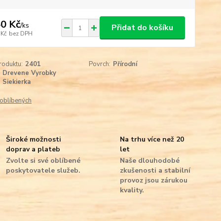
0 Kč
/
ks
Přidat do košíku
 Kč
bez DPH
roduktu:
2401
Povrch:
Přírodní
Drevene Vyrobky
Siekierka
oblíbených
Široké možnosti
Na trhu více než 20
doprav a plateb
let
Zvolte si své oblíbené
Naše dlouhodobé
poskytovatele služeb.
zkušenosti a stabilní
provoz jsou zárukou
kvality.