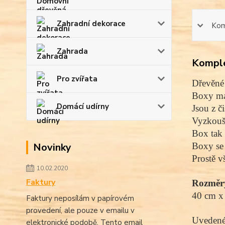
Zahradní dekorace
Kom
Zahrada
Komple
Pro zvířata
Dřevěné 
Boxy maj
Domácí udírny
Jsou z č
Vyzkouše
Box tak z
Novinky
Boxy se 
Prostě v
10.02.2020
Faktury
Rozměr
40 cm x
Faktury neposílám v papírovém
provedení, ale pouze v emailu v
Uvedené 
elektronické podobě. Tento email