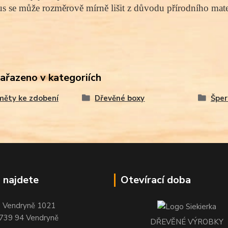
s se může rozměrově mírně lišit z důvodu přírodního mater
zařazeno v kategoriích
měty ke zdobení
Dřevěné boxy
Šper
 najdete
Otevírací doba
Vendryně 1021
739 94 Vendryně
DŘEVĚNÉ VÝROBKY