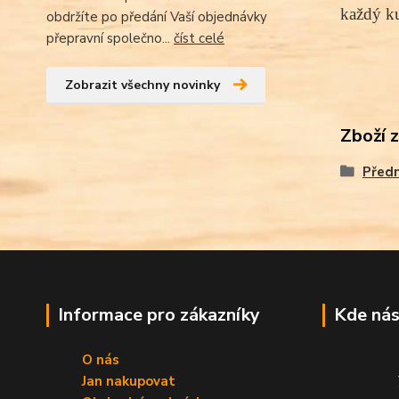
každý ku
obdržíte po předání Vaší objednávky
přepravní společno...
číst celé
Zobrazit všechny novinky
Zboží 
Před
Informace pro zákazníky
Kde nás
O nás
Jan nakupovat