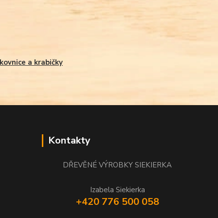
kovnice a krabičky
Kontakty
DŘEVĚNÉ VÝROBKY SIEKIERKA
Izabela Siekierka
+420 776 500 058