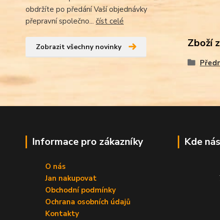
obdržíte po předání Vaší objednávky
přepravní společno...
číst celé
Zboží 
Zobrazit všechny novinky
Před
Informace pro zákazníky
Kde nás
O nás
Jan nakupovat
Obchodní podmínky
Ochrana osobních údajů
Kontakty