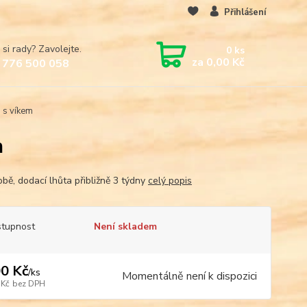
Přihlášení
 si rady? Zavolejte.
0
ks
za
0,00 Kč
 776 500 058
 s víkem
m
obě, dodací lhůta přibližně 3 týdny
celý popis
tupnost
Není skladem
0 Kč
/
ks
Momentálně není k dispozici
 Kč
bez DPH