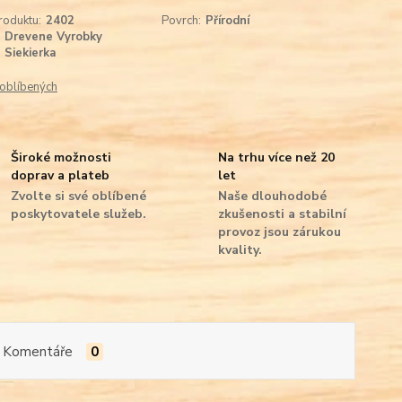
roduktu:
2402
Povrch:
Přírodní
Drevene Vyrobky
Siekierka
oblíbených
Široké možnosti
Na trhu více než 20
doprav a plateb
let
Zvolte si své oblíbené
Naše dlouhodobé
poskytovatele služeb.
zkušenosti a stabilní
provoz jsou zárukou
kvality.
Komentáře
0