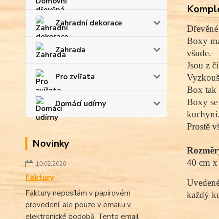
Komple
Zahradní dekorace
Dřevěné 
Boxy maj
Zahrada
všude.
Jsou z č
Pro zvířata
Vyzkouše
Box tak z
Boxy se 
Domácí udírny
kuchyni
Prostě v
Novinky
Rozměr
40 cm x
10.02.2020
Faktury
Uvedené 
Faktury neposílám v papírovém
každý ku
provedení, ale pouze v emailu v
elektronické podobě. Tento email