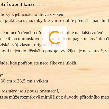
tní specifikace
boxy z jehličnatého dřeva s víkem.
í praktická ucha, díky kterým se dobře přenáší a parádní t
istého neošetřeného dřeva, takže vhodné na další tvoření.
jte třeba ubrouskovou techniku decoupage, malováním či
íská svůj vlastní, originální plášť.
hodí nejen do dětského pokoje, využijete je na zahradě, v 
.
šude, kde potřebujete něco šikovně uložit.
y:
 30 cm x 23,5 cm s víkem
rozměry jsou pouze orientační, 
s se může rozměrově mírně lišit z důvodu přírodního mater