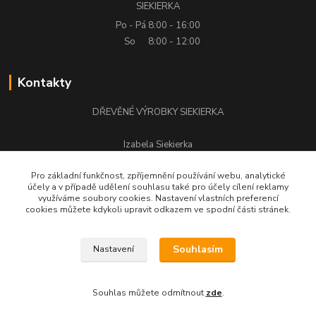
SIEKIERKA
Po - Pá
8:00 - 16:00
So
8:00 - 12:00
Kontakty
DŘEVĚNÉ VÝROBKY SIEKIERKA
Izabela Siekierka
+420 776 500 058
Pro základní funkčnost, zpříjemnění používání webu, analytické
účely a v případě udělení souhlasu také pro účely cílení reklamy
stolarstwo.siekierka@seznam.cz
využíváme soubory cookies. Nastavení vlastních preferencí
cookies můžete kdykoli upravit odkazem ve spodní části stránek.
Souhlasím
Nastavení
DŘEVĚNÉ VÝROBKY SIEKIERKA © Všechna práva vyhrazena.
Souhlas můžete odmítnout
zde
.
Vytvořeno na
Eshop-rychle.cz