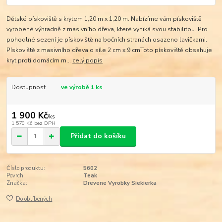
Dětské pískoviště s krytem 1,20 m x 1,20 m. Nabízíme vám pískoviště
vyrobené výhradně z masivního dřeva, které vyniká svou stabilitou. Pro
pohodlné sezení je pískoviště na bočních stranách osazeno lavičkami.
Pískoviště z masivního dřeva o síle 2 cm x 9 cmToto pískoviště obsahuje
kryt proti domácím m...
celý popis
Dostupnost
ve výrobě 1 ks
1 900 Kč
/
ks
1 570 Kč
bez DPH
Přidat do košíku
Číslo produktu:
5602
Povrch:
Teak
Značka:
Drevene Vyrobky Siekierka
Do oblíbených