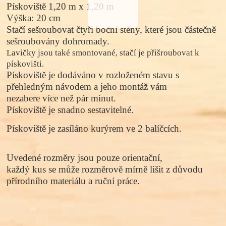
Pískoviště 1,20 m x 1,20 m
Výška
: 20 cm
Stačí sešroubovat čtyři boční stěny, které jsou částečně
sešroubovány dohromady.
Lavičky jsou také smontované, stačí je přišroubovat k
pískovišti.
Pískoviště je dodáváno v rozloženém stavu s
přehledným návodem a jeho montáž vám
nezabere více než pár minut.
Pískoviště je snadno sestavitelné.
Pískoviště je zasíláno kurýrem ve 2 balíčcích.
Uvedené rozměry jsou pouze orientační,
každý kus se může rozměrově mírně lišit z důvodu
přírodního materiálu a ruční práce.