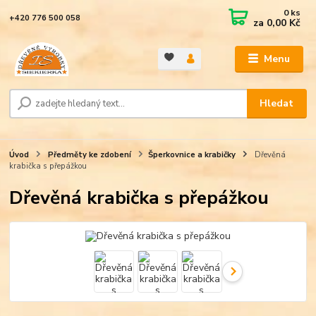
0
ks
+420 776 500 058
za
0,00 Kč
Menu
Hledat
Úvod
Předměty ke zdobení
Šperkovnice a krabičky
Dřevěná
krabička s přepážkou
Dřevěná krabička s přepážkou