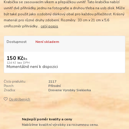
Krabička se zasouvacím víkem a přepážkou uvnitř. Tato krabička nabízí
uvnitř dvě přihrádky, jednu na fotografie a druhou třeba na usb disk. Může
být také použit jako ozdobný dárkový obal pro každou příležitost. Krásný
materiál pro různé druhy zdobení. Rozměry: 33 cm x 21 cm x 5,6
cmRozměr přihrádky...
celý popis
Dostupnost
Není skladem
150 Kč
/
ks
124 Kč
bez DPH
Momentálně není k dispozici
Číslo produktu:
2117
Povrch:
Přírodní
Značka:
Drevene Vyrobky Siekierka
Do oblíbených
Nejlepší poměr kvality a ceny
Nabízíme kvalitní výrobky za rozumnou cenu.