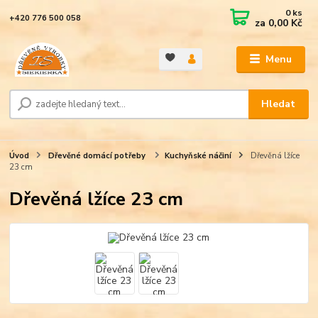
0
ks
+420 776 500 058
za
0,00 Kč
Menu
Hledat
Úvod
Dřevěné domácí potřeby
Kuchyňské náčiní
Dřevěná lžíce
23 cm
Dřevěná lžíce 23 cm