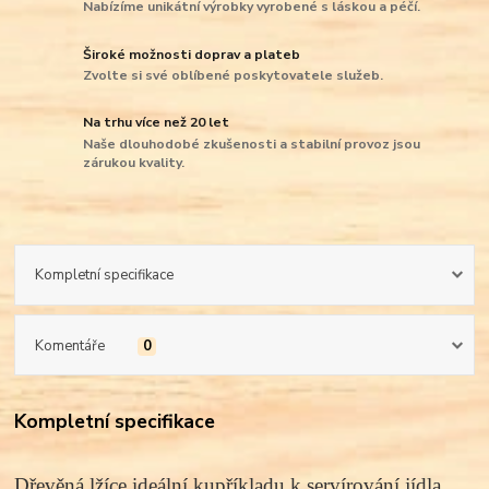
Nabízíme unikátní výrobky vyrobené s láskou a péčí.
Široké možnosti doprav a plateb
Zvolte si své oblíbené poskytovatele služeb.
Na trhu více než 20 let
Naše dlouhodobé zkušenosti a stabilní provoz jsou
zárukou kvality.
Kompletní specifikace
Komentáře
0
Kompletní specifikace
Dřevěná lžíce ideální kupříkladu k servírování jídla.