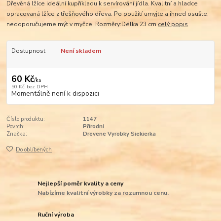
Dřevěná lžíce ideální kupříkladu k servírování jídla. Kvalitní a hladce
opracovaná lžíce z třešňového dřeva. Po použití umyjte a ihned osušte,
nedoporučujeme mýt v myčce. Rozměry:Délka 23 cm
celý popis
Dostupnost
Není skladem
60 Kč
/
ks
50 Kč
bez DPH
Momentálně není k dispozici
Číslo produktu:
1147
Povrch:
Přírodní
Značka:
Drevene Vyrobky Siekierka
Do oblíbených
Nejlepší poměr kvality a ceny
Nabízíme kvalitní výrobky za rozumnou cenu.
Ruční výroba