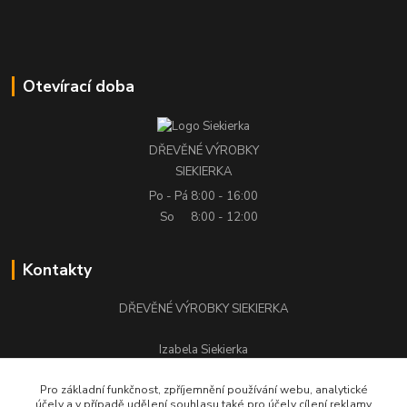
Otevírací doba
DŘEVĚNÉ VÝROBKY
SIEKIERKA
Po - Pá
8:00 - 16:00
So
8:00 - 12:00
Kontakty
DŘEVĚNÉ VÝROBKY SIEKIERKA
Izabela Siekierka
+420 776 500 058
Pro základní funkčnost, zpříjemnění používání webu, analytické
účely a v případě udělení souhlasu také pro účely cílení reklamy
stolarstwo.siekierka@seznam.cz