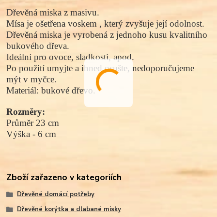
Dřevěná miska z masivu.
Mísa
je ošetřena
voskem
, který zvyšuje její odolnost.
Dřevěná miska je vyrobená z jednoho kusu kvalitního
bukového dřeva.
Ideální pro ovoce, sladkosti, apod.
Po použití umyjte a ihned osušte, nedoporučujeme
mýt v myčce.
Materiál: bukové dřevo.
Rozměry:
Průměr 23 c
m
Výška - 6 cm
Zboží zařazeno v kategoriích
Dřevěné domácí potřeby
Dřevěné korýtka a dlabané misky