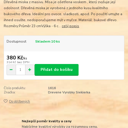
Dřevěná miska z masivu. Mísa je ošetřena voskem , který zvyšuje její
odolnost. Dřevěná miska je vyrobená z jednoho kusu kvalitního
bukového dřeva. Ideální pro ovoce, sladkosti, apod. Po použití umyjte a
ihned osušte, nedoporučujeme mýt v myčce. Materiál: bukové dřevo.
Rozměry:Průměr 23 cmVýška - 6 c...
celý popis
Dostupnost
Skladem 10 ks
380 Kč
/
ks
314 Kč
bez DPH
Přidat do košíku
Číslo produktu:
1616
Značka:
Drevene Vyrobky Siekierka
Do oblíbených
Nejlepší poměr kvality a ceny
Nabízíme kvalitní výrobky za rozumnou cenu.