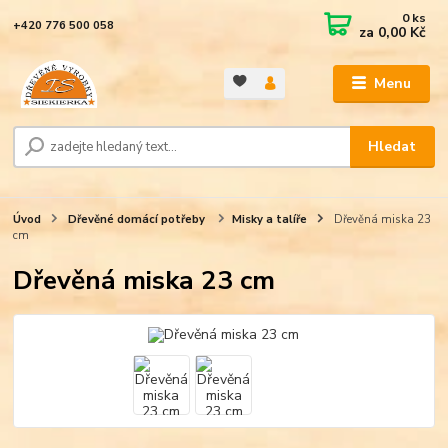
0
ks
+420 776 500 058
za
0,00 Kč
Menu
Hledat
Úvod
Dřevěné domácí potřeby
Misky a talíře
Dřevěná miska 23
cm
Dřevěná miska 23 cm