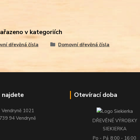
zařazeno v kategoriích
ní dřevěná čísla
Domovní dřevěná čísla
 najdete
Otevírací doba
Vendryně 1021
739 94 Vendryně
DŘEVĚNÉ VÝROBKY
SIEKIERKA
Po - Pá
8:00 - 16:00