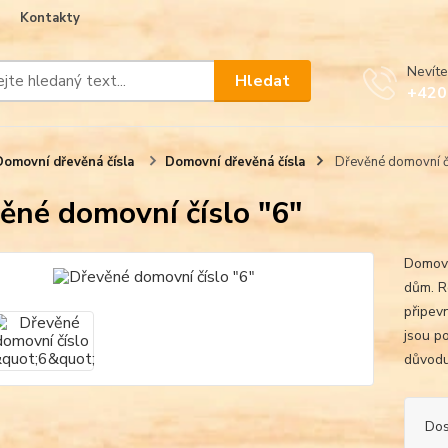
Kontakty
Nevíte
Hledat
+420
Domovní dřevěná čísla
Domovní dřevěná čísla
Dřevěné domovní čí
ěné domovní číslo "6"
Domovn
dům. R
připev
jsou p
důvodu 
Dos