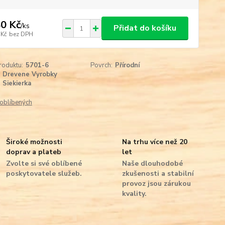
0 Kč
/
ks
Přidat do košíku
 Kč
bez DPH
roduktu:
5701-6
Povrch:
Přírodní
Drevene Vyrobky
Siekierka
oblíbených
Široké možnosti
Na trhu více než 20
doprav a plateb
let
Zvolte si své oblíbené
Naše dlouhodobé
poskytovatele služeb.
zkušenosti a stabilní
provoz jsou zárukou
kvality.