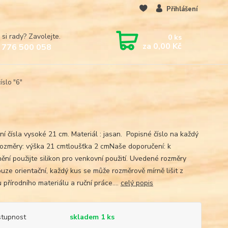
Přihlášení
 si rady? Zavolejte.
0
ks
za
0,00 Kč
 776 500 058
slo "6"
í čísla vysoké 21 cm. Materiál : jasan. Popisné číslo na každý
ozměry: výška 21 cmtloušťka 2 cmNaše doporučení: k
nění použijte silikon pro venkovní použití. Uvedené rozměry
ouze orientační, každý kus se může rozměrově mírně lišit z
přírodního materiálu a ruční práce....
celý popis
tupnost
skladem 1 ks