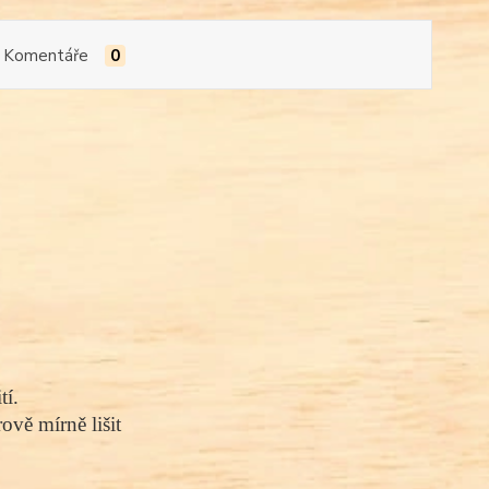
Komentáře
0
tí.
vě mírně lišit