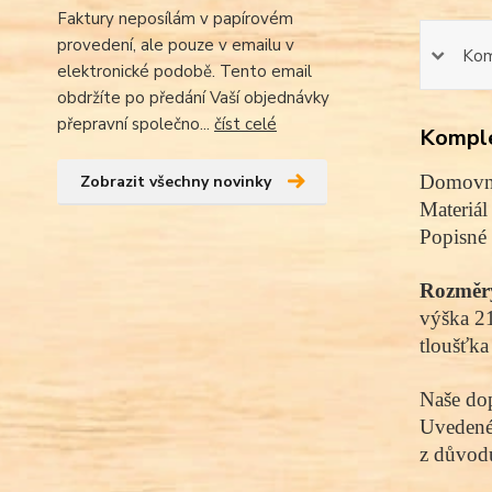
Faktury neposílám v papírovém
provedení, ale pouze v emailu v
Kom
elektronické podobě. Tento email
obdržíte po předání Vaší objednávky
přepravní společno...
číst celé
Komple
Domovní
Zobrazit všechny novinky
Materiál
Popisné 
Rozměr
výška 2
tloušťka
Naše dop
Uvedené 
z důvodu