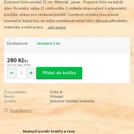
Domovní čísla vysoké 21 cm. Materiál : jasan. Popisné číslo na každý
dům. Rozměry: výška 21 cmtloušťka 2 cmNaše doporučení: k připevnění
použijte silikon pro venkovní použití. Uvedené rozměry jsou pouze
orientační, každý kus se může rozměrově mírně lišit z důvodu přírodního
materiálu a ruční práce....
celý popis
Dostupnost
skladem 1 ks
280 Kč
/
ks
231 Kč
bez DPH
Přidat do košíku
Číslo produktu:
5701-8
Povrch:
Přírodní
Značka:
Drevene Vyrobky Siekierka
Do oblíbených
Nejlepší poměr kvality a ceny